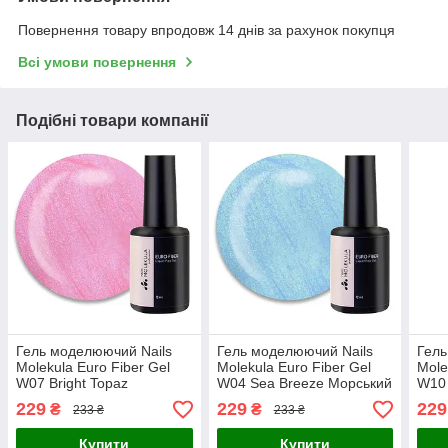
Повернення товару впродовж 14 днів за рахунок покупця
Всі умови повернення
Подібні товари компанії
Гель моделюючий Nails
Гель моделюючий Nails
Гель
Molekula Euro Fiber Gel
Molekula Euro Fiber Gel
Mole
W07 Bright Topaz
W04 Sea Breeze Морський
W10 
Яскравий топаз, 12 мл
бриз, 12 мл
Астр
229
229
229
₴
₴
233 ₴
233 ₴
Купити
Купити