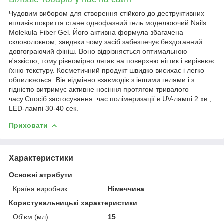
Чудовим вибором для створення стійкого до деструктивних
впливів покриття стане однофазний гель моделюючий Nails
Molekula Fiber Gel. Його активна формула збагачена
скловолокном, завдяки чому засіб забезпечує бездоганний
довгограючий фініш. Воно відрізняється оптимальною
в'язкістю, тому рівномірно лягає на поверхню нігтик і вирівнює
їхню текстуру. Косметичний продукт швидко висихає і легко
обпилюється. Він відмінно взаємодіє з іншими гелями і з
гідністю витримує активне носіння протягом тривалого
часу.Спосіб застосування: час полімеризації в UV-лампі 2 хв.,
LED-лампі 30-40 сек.
Приховати
Характеристики
Основні атрибути
Країна виробник
Німеччина
Користувальницькі характеристики
Об'єм (мл)
15