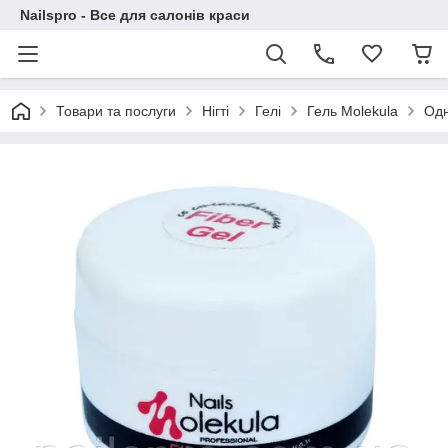
Nailspro - Все для салонів краси
Товари та послуги
Нігті
Гелі
Гель Molekula
Одн