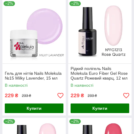
–2%
–2%
Рідкий полігель Nails
Гель для нігтів Nails Molekula
Molekula Euro Fiber Gel Rose
№15 Milky Lavender, 15 мл
Quartz Рожевий кварц, 12 мл
В наявності
В наявності
229
229
₴
₴
233 ₴
233 ₴
Купити
Купити
–2%
–2%