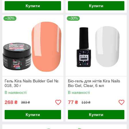
Купити
Купити
–30%
–30%
Гель Kira Nails Builder Gel №
Біо-гель для нігтів Kira Nails
018, 30 г
Bio Gel, Clear, 6 мл
В наявності
В наявності
268
77
₴
₴
383 ₴
110 ₴
Купити
Купити