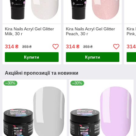
Kira Nails Acryl Gel Glitter
Kira Nails Acryl Gel Glitter
Kira 
Milk, 30 г
Peach, 30 г
Pink,
314
314
314
₴
₴
393 ₴
393 ₴
Купити
Купити
Акційні пропозиції та новинки
–30%
–30%