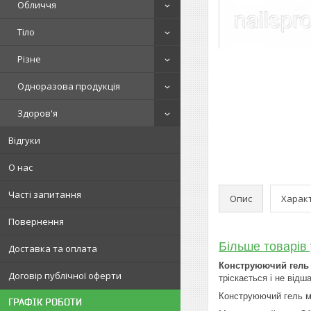
Обличчя
Тіло
Різне
Одноразова продукція
Здоров'я
Відгуки
О нас
Часті запитання
Опис
Харак
Повернення
Більше товарів 
Доставка та оплата
Конструюючий гель
Договір публічної оферти
тріскається і не відш
Конструюючий гель мо
ГРАФІК РОБОТИ