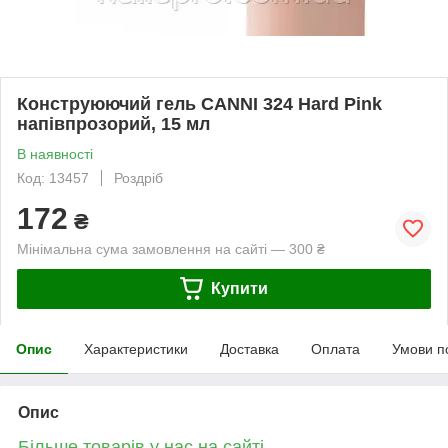
Конструюючий гель CANNI 324 Hard Pink
напівпрозорий, 15 мл
В наявності
Код: 13457
Роздріб
172
₴
Мінімальна сума замовлення на сайті — 300 ₴
Купити
Опис
Характеристики
Доставка
Оплата
Умови п
Опис
Більше товарів у нас на сайті