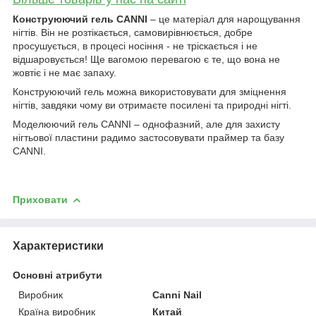
Конструюючий гель CANNI
– це матеріал для нарощування
нігтів. Він не розтікається, самовирівнюється, добре
просушується, в процесі носіння - не тріскається і не
відшаровується! Ще вагомою перевагою є те, що вона не
жовтіє і не має запаху.
Конструюючий гель можна використовувати для зміцнення
нігтів, завдяки чому ви отримаєте посилені та природні нігті.
Моделюючий гель CANNI – однофазний, але для захисту
нігтьової пластини радимо застосовувати праймер та базу
CANNI.
Приховати
Характеристики
Основні атрибути
Виробник
Canni Nail
Країна виробник
Китай