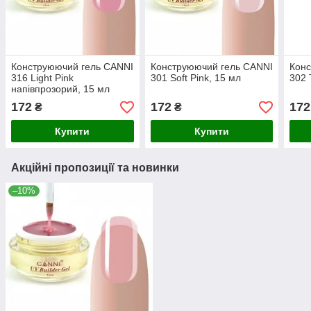
Конструюючий гель CANNI
Конструюючий гель CANNI
Конс
316 Light Pink
301 Soft Pink, 15 мл
302 
напівпрозорий, 15 мл
172
172
172
₴
₴
Купити
Купити
Акційні пропозиції та новинки
–10%