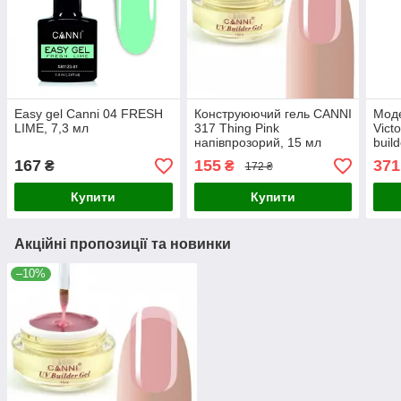
Easy gel Canni 04 FRESH
Конструюючий гель CANNI
Мод
LIME, 7,3 мл
317 Thing Pink
Vict
напівпрозорий, 15 мл
buil
167
155
371
₴
₴
172 ₴
Купити
Купити
Акційні пропозиції та новинки
–10%