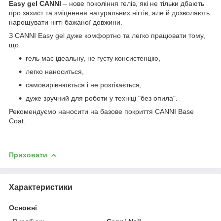
Easy gel CANNI
– нове покоління гелів, які не тільки дбають
про захист та зміцнення натуральних нігтів, але й дозволяють
нарощувати нігті бажаної довжини.
З CANNI Easy gel дуже комфортно та легко працювати тому,
що
гель має ідеальну, не густу консистенцію,
легко наноситься,
самовирівнюється і не розтікається,
дуже зручний для роботи у техніці "без опила".
Рекомендуємо наносити на базове покриття CANNI Base
Coat.
Приховати
Характеристики
Основні