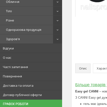
Обличчя
Тіло
Різне
Одноразова продукція
Здоров'я
Відгуки
О нас
Часті запитання
Опис
Харак
Повернення
Більше товарів 
Доставка та оплата
Easy gel CANNI
– нов
Договір публічної оферти
З CANNI Easy gel ду
ГРАФІК РОБОТИ
гель має ідеаль