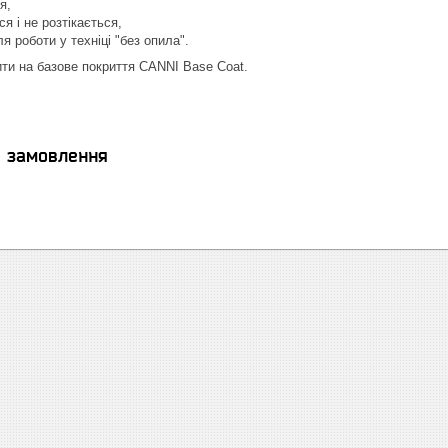
я,
я і не розтікається,
я роботи у техніці "без опила".
ти на базове покриття CANNI Base Coat.
я замовлення