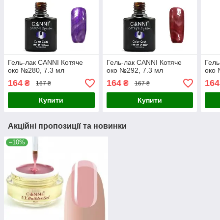
Гель-лак CANNI Котяче
Гель-лак CANNI Котяче
Гель
око №280, 7.3 мл
око №292, 7.3 мл
око 
164
164
164
₴
₴
167 ₴
167 ₴
Купити
Купити
Акційні пропозиції та новинки
–10%