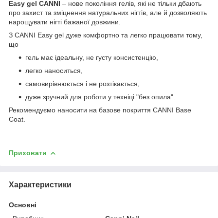
Easy gel CANNI
– нове покоління гелів, які не тільки дбають
про захист та зміцнення натуральних нігтів, але й дозволяють
нарощувати нігті бажаної довжини.
З CANNI Easy gel дуже комфортно та легко працювати тому,
що
гель має ідеальну, не густу консистенцію,
легко наноситься,
самовирівнюється і не розтікається,
дуже зручний для роботи у техніці "без опила".
Рекомендуємо наносити на базове покриття CANNI Base
Coat.
Приховати
Характеристики
Основні