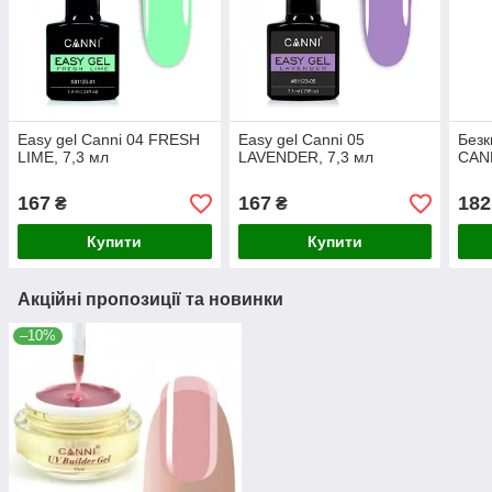
Easy gel Canni 04 FRESH
Easy gel Canni 05
Безк
LIME, 7,3 мл
LAVENDER, 7,3 мл
CANN
167
167
182
₴
₴
Купити
Купити
Акційні пропозиції та новинки
–10%