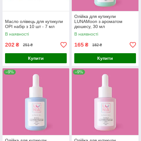
Олійка для кутикули
Масло олівець для кутикули
LUNAMoon з ароматом
OPI набір з 10 шт - 7 мл
дюшесу, 30 мл
В наявності
В наявності
202
165
₴
₴
251 ₴
182 ₴
Купити
Купити
–9%
–9%
Олійка для кутикули
Олійка для кутикули