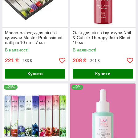
Масло-олівець для нігтів і
Олія для нігтів і кутикули Nail
кутикули Master Professional
& Cuticle Therapy Joko Blend
набір з 10 шт - 7 мл
10 мл
В наявності
В наявності
221
208
₴
₴
283 ₴
261 ₴
Купити
Купити
–20%
–9%