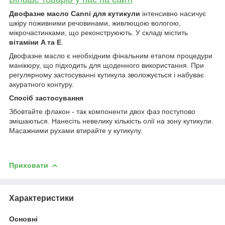
Двофазне масло Canni для кутикули
інтенсивно насичує
шкіру поживними речовинами, живлющою вологою,
мікрочастинками, що реконструюють. У складі містить
вітаміни A та E
.
Двофазне масло є необхідним фінальним етапом процедури
манікюру, що підходить для щоденного використання. При
регулярному застосуванні кутикула зволожується і набуває
акуратного контуру.
Спосіб застосування
Збовтайте флакон - так компоненти двох фаз поступово
змішаються. Нанесіть невелику кількість олії на зону кутикули.
Масажними рухами втирайте у кутикулу.
Приховати
Характеристики
Основні