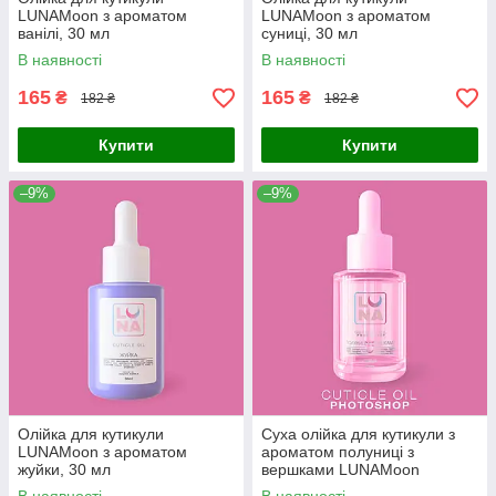
LUNAMoon з ароматом
LUNAMoon з ароматом
ванілі, 30 мл
суниці, 30 мл
В наявності
В наявності
165
165
₴
₴
182 ₴
182 ₴
Купити
Купити
–9%
–9%
Олійка для кутикули
Суха олійка для кутикули з
LUNAMoon з ароматом
ароматом полуниці з
жуйки, 30 мл
вершками LUNAMoon
Photoshop Oil, 30 мл