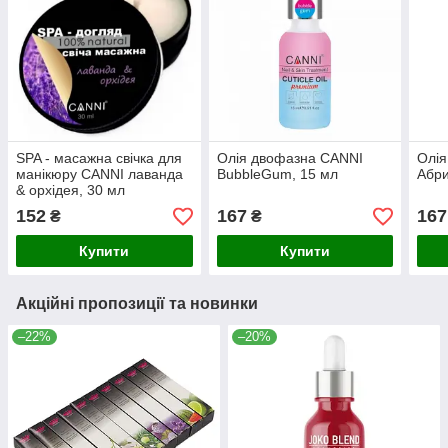
SPA - масажна свічка для
Олія двофазна CANNI
Олія
манікюру CANNI лаванда
BubbleGum, 15 мл
Абри
& орхідея, 30 мл
152
167
167
₴
₴
Купити
Купити
Акційні пропозиції та новинки
–22%
–20%