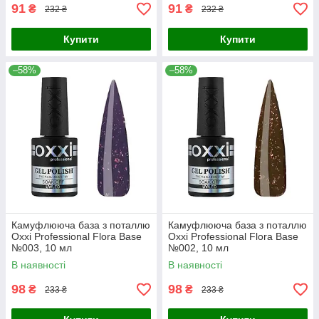
91
91
₴
₴
232 ₴
232 ₴
Купити
Купити
–58%
–58%
Камуфлююча база з поталлю
Камуфлююча база з поталлю
Oxxi Professional Flora Base
Oxxi Professional Flora Base
№003, 10 мл
№002, 10 мл
В наявності
В наявності
98
98
₴
₴
233 ₴
233 ₴