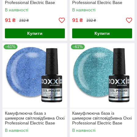
Professional Electric Base
Professional Electric Base
№03 оливково-салатовий, 10
№06 салатово-зелений, 10
В наявності
В наявності
мл
мл
91
91
₴
₴
232 ₴
232 ₴
Купити
Купити
–61%
–61%
Камуфлююча база з
Камуфлююча база із
шимером світловідбивна Oxxi
шимером світловідбивна Oxxi
Professional Electric Base
Professional Electric Base
№05 морський синій, 10 мл
№02 зелена бірюза, 10 мл
В наявності
В наявності