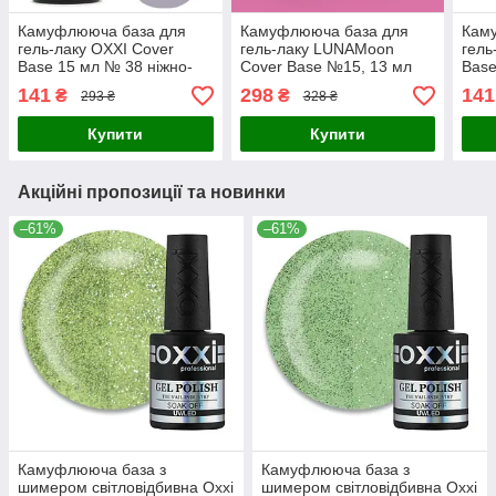
Камуфлююча база для
Камуфлююча база для
Кам
гель-лаку OXXI Cover
гель-лаку LUNAMoon
гель
Base 15 мл № 38 ніжно-
Cover Base №15, 13 мл
Base
блакитна
мікр
141
298
141
₴
₴
293 ₴
328 ₴
Купити
Купити
Акційні пропозиції та новинки
–61%
–61%
Камуфлююча база з
Камуфлююча база з
шимером світловідбивна Oxxi
шимером світловідбивна Oxxi