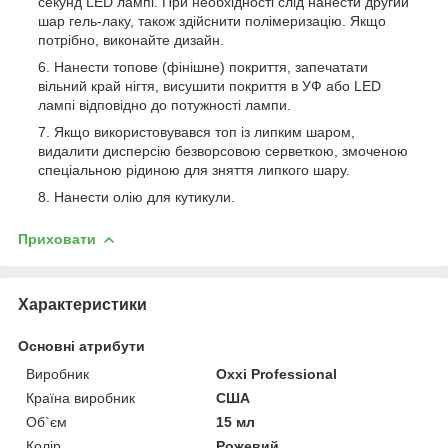
секунд LED лампі. При необхідності слід нанести другий
шар гель-лаку, також здійснити полімеризацію. Якщо
потрібно, виконайте дизайн.
Нанести топове (фінішне) покриття, запечатати
вільний край нігтя, висушити покриття в УФ або LED
лампі відповідно до потужності лампи.
Якщо використовувався топ із липким шаром,
видалити дисперсію безворсовою серветкою, змоченою
спеціальною рідиною для зняття липкого шару.
Нанести олію для кутикули.
Приховати
Характеристики
Основні атрибути
Виробник
Oxxi Professional
Країна виробник
США
Об`єм
15 мл
Колір
Рожевий