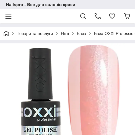
Nailspro - Все для салонів краси
Товари та послуги
Нігті
База
База OXXI Professio