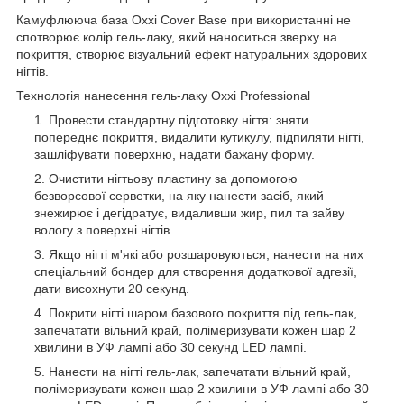
Камуфлююча база Oxxi Cover Base при використанні не
спотворює колір гель-лаку, який наноситься зверху на
покриття, створює візуальний ефект натуральних здорових
нігтів.
Технологія нанесення гель-лаку Oxxi Professional
Провести стандартну підготовку нігтя: зняти
попереднє покриття, видалити кутикулу, підпиляти нігті,
зашліфувати поверхню, надати бажану форму.
Очистити нігтьову пластину за допомогою
безворсової серветки, на яку нанести засіб, який
знежирює і дегідратує, видаливши жир, пил та зайву
вологу з поверхні нігтів.
Якщо нігті м'які або розшаровуються, нанести на них
спеціальний бондер для створення додаткової адгезії,
дати висохнути 20 секунд.
Покрити нігті шаром базового покриття під гель-лак,
запечатати вільний край, полімеризувати кожен шар 2
хвилини в УФ лампі або 30 секунд LED лампі.
Нанести на нігті гель-лак, запечатати вільний край,
полімеризувати кожен шар 2 хвилини в УФ лампі або 30