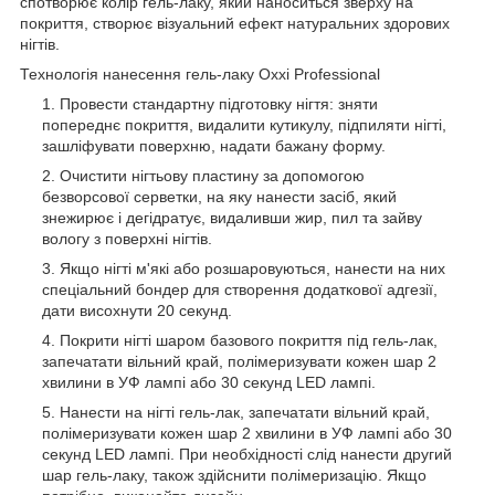
спотворює колір гель-лаку, який наноситься зверху на
покриття, створює візуальний ефект натуральних здорових
нігтів.
Технологія нанесення гель-лаку Oxxi Professional
Провести стандартну підготовку нігтя: зняти
попереднє покриття, видалити кутикулу, підпиляти нігті,
зашліфувати поверхню, надати бажану форму.
Очистити нігтьову пластину за допомогою
безворсової серветки, на яку нанести засіб, який
знежирює і дегідратує, видаливши жир, пил та зайву
вологу з поверхні нігтів.
Якщо нігті м'які або розшаровуються, нанести на них
спеціальний бондер для створення додаткової адгезії,
дати висохнути 20 секунд.
Покрити нігті шаром базового покриття під гель-лак,
запечатати вільний край, полімеризувати кожен шар 2
хвилини в УФ лампі або 30 секунд LED лампі.
Нанести на нігті гель-лак, запечатати вільний край,
полімеризувати кожен шар 2 хвилини в УФ лампі або 30
секунд LED лампі. При необхідності слід нанести другий
шар гель-лаку, також здійснити полімеризацію. Якщо