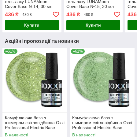
гель-лаку LUNAMoon
гель-лаку LUNAMoon
гел
Cover Base №14, 30 мл
Cover Base №15, 30 мл
Cove
436
436
436
₴
₴
480 ₴
480 ₴
Купити
Купити
Акційні пропозиції та новинки
–61%
–61%
Камуфлююча база з
Камуфлююча база з
шимером світловідбивна Oxxi
шимером світловідбивна Oxxi
Professional Electric Base
Professional Electric Base
№03 оливково-салатовий, 10
№06 салатово-зелений, 10
В наявності
В наявності