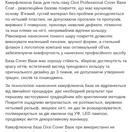
Камуфлююча база для гель-лаку Oxxi Professional Cover Base
Coat - революційне базове покриття, що має каучукову
основу. В'язкий, густий матеріал без проблем розподіляється
по нігтьовій пластині, не допускаючи прогалин та пропусків,
вирівнює її поверхню, приховує невеликі дефекти, пігментні
та інші плями на нігті, непривабливі відтінки кольору.
Рівномірне нанесення тонкого шару покриття дозволяє
виконувати маленький пензлик, зручної форми, а стильний
флакон з логотипом компанії має оптимальний об'єм,
забезпечуючи комфортність у нанесенні професійного засобу.
База Cover Base має хорошу стійкість, зберігає доглянутість та
красу нігтів, естетичний вигляд трендового кольору та
оригінального дизайну до 3 тижнів, не допускаючи утворення
тріщин, сколів та пошкоджень.
За технологією нанесення камуфлююча база не відрізняється
від звичайної процедури, дає необхідний результат при
першому застосуванні традиційним або краплинним методом.
Покриття ощадливо витрачається, не розтікається, вирівнює
нігтьовий рельєф, зміцнює нігті, не дає їм розшаровуватися,
полімеризується за дві хвилини під УФ, LED лампою,
продовжує життя декоративному манікюру.
Камуфлююча база Oxxi Cover Base при використанні не