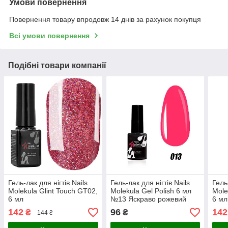
Умови повернення
Повернення товару впродовж 14 днів за рахунок покупця
Всі умови повернення
Подібні товари компанії
Гель-лак для нігтів Nails
Гель-лак для нігтів Nails
Гель
Molekula Glint Touch GT02,
Molekula Gel Polish 6 мл
Mole
6 мл
№13 Яскраво рожевий
6 мл
неон
142
96
142
₴
₴
144 ₴