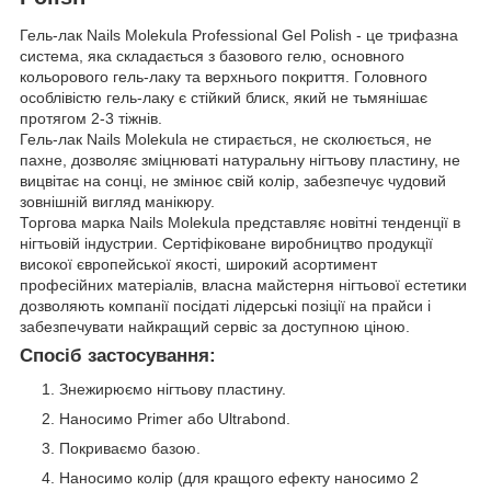
Гель-лак Nails Molekula Professional Gel Polish - це трифазна
система, яка складається з базового гелю, основного
кольорового гель-лаку та верхнього покриття. Головного
особлівістю гель-лаку є стійкий блиск, який не тьмянішає
протягом 2-3 тіжнів.
Гель-лак Nails Molekula не стирається, не сколюється, не
пахне, дозволяє зміцнюваті натуральну нігтьову пластину, не
вицвітає на сонці, не змінює свій колір, забезпечує чудовий
зовнішній вигляд манікюру.
Торгова марка Nails Molekula представляє новітні тенденції в
нігтьовій індустрии. Сертіфіковане виробництво продукції
високої європейської якості, широкий асортимент
професійних матеріалів, власна майстерня нігтьової естетики
дозволяють компанії посідаті лідерські позіції на прайси і
забезпечувати найкращий сервіс за доступною ціною.
Спосіб застосування:
Знежирюємо нігтьову пластину.
Наносимо Primer або Ultrabond.
Покриваємо базою.
Наносимо колір (для кращого ефекту наносимо 2