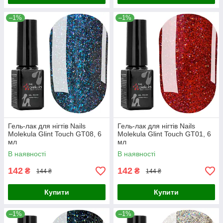
–1%
–1%
Гель-лак для нігтів Nails
Гель-лак для нігтів Nails
Molekula Glint Touch GT08, 6
Molekula Glint Touch GT01, 6
мл
мл
В наявності
В наявності
142
142
₴
₴
144 ₴
144 ₴
Купити
Купити
–1%
–1%