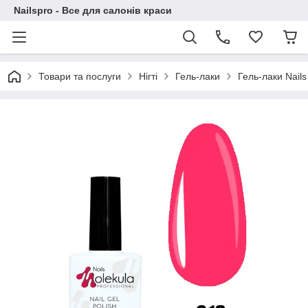
Nailspro - Все для салонів краси
Товари та послуги
Нігті
Гель-лаки
Гель-лаки Nails