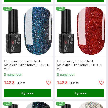
–1%
–1%
Гель-лак для нігтів Nails
Гель-лак для нігтів Nails
Molekula Glint Touch GT08, 6
Molekula Glint Touch GT01, 6
мл
мл
В наявності
В наявності
142
142
₴
₴
144 ₴
144 ₴
Купити
Купити
–1%
–1%