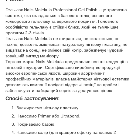
Гель-лак Nails Molekula Professional Gel Polish - це трифазна
система, яка складається з базового гелю, основного
кольорового гель-лаку та верхнього покриття. Головного
особлівістю гель-лаку є стійкий блиск, який не тьмянішає
протягом 2-3 тіжнів.
Гель-лак Nails Molekula не стирається, не сколюється, не
пахне, дозволяє зміцнюваті натуральну нігтьову пластину, не
вицвітає на сонці, не змінює свій колір, забезпечує чудовий
зовнішній вигляд манікюру.
Торгова марка Nails Molekula представляє новітні тенденції в
нігтьовій індустрии. Сертіфіковане виробництво продукції
високої європейської якості, широкий асортимент
професійних матеріалів, власна майстерня нігтьової естетики
дозволяють компанії посідаті лідерські позіції на прайси і
забезпечувати найкращий сервіс за доступною ціною.
Спосіб застосування:
Знежирюємо нігтьову пластину.
Наносимо Primer або Ultrabond.
Покриваємо базою.
Наносимо колір (для кращого ефекту наносимо 2