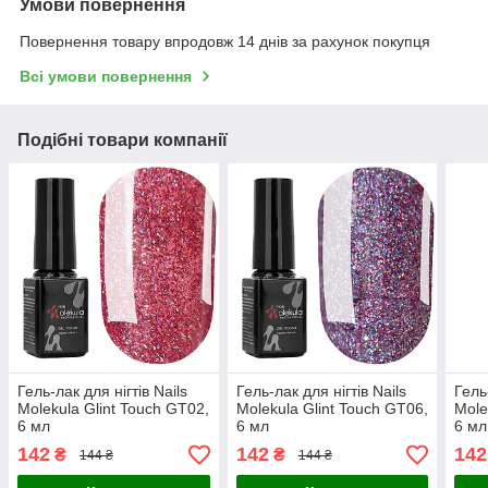
Умови повернення
Повернення товару впродовж 14 днів за рахунок покупця
Всі умови повернення
Подібні товари компанії
Гель-лак для нігтів Nails
Гель-лак для нігтів Nails
Гель
Molekula Glint Touch GT02,
Molekula Glint Touch GT06,
Mole
6 мл
6 мл
6 мл
142
142
142
₴
₴
144 ₴
144 ₴