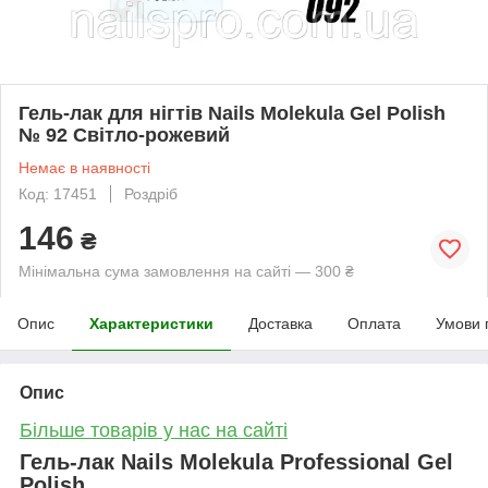
Гель-лак для нігтів Nails Molekula Gel Polish
№ 92 Світло-рожевий
Немає в наявності
Код: 17451
Роздріб
146
₴
Мінімальна сума замовлення на сайті — 300 ₴
Опис
Характеристики
Доставка
Оплата
Умови 
Опис
Більше товарів у нас на сайті
Гель-лак Nails Molekula Professional Gel
Polish