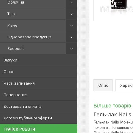
Обличчя
Тіло
Різне
Одноразова продукція
Здоров'я
Відгуки
О нас
Часті запитання
Опис
Харак
Повернення
Більше товарів 
Доставка та оплата
Гель-лак Nails 
Договір публічної оферти
Гель-лак Nails Moleku
покриття. Головною ос
ГРАФІК РОБОТИ
Гель-лак Nails Moleku