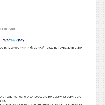
нок покупця
пер ви можете купити будь-який товар не покидаючи сайту.
ового гелю, основного кольорового гель-лаку та верхнього
нів.
ну нігтьову пластину, не вицвітає на сонці, не змінює свій