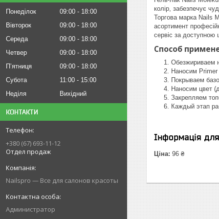
колір, забезпечує чу
Понеділок
09:00
18:00
Торгова марка Nails M
Вівторок
09:00
18:00
асортимент професійн
сервіс за доступною 
Середа
09:00
18:00
Способ примене
Четвер
09:00
18:00
Обезжириваем н
Пʼятниця
09:00
18:00
Наносим Primer 
Субота
11:00
15:00
Покрываем базо
Наносим цвет (
Неділя
Вихідний
Закрепляем топ
Каждый этап ра
КОНТАКТИ
Інформація дл
+380 (67) 693-11-12
Отдел продаж
Ціна:
96 ₴
Nailspro — Все для салонов красоты
Администратор