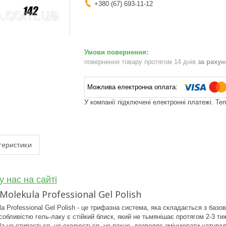
+380 (67) 693-11-12
повернення товару протягом 14 днів
за раху
У компанії підключені електронні платежі. Те
теристики
у нас на сайті
Molekula Professional Gel Polish
la Professional Gel Polish - це трифазна система, яка складається з баз
обливістю гель-лаку є стійкий блиск, який не тьмянішає протягом 2-3 тиж
la не стирається, не сколюється, не пахне, дозволяє зміцнювати натураль