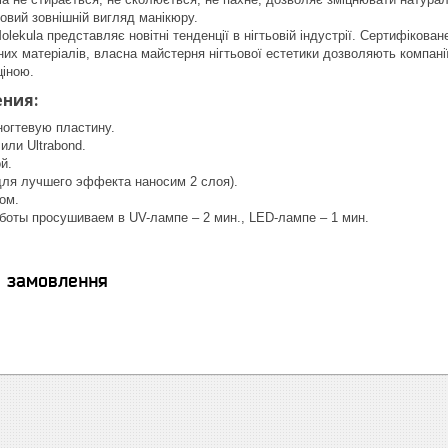
довий зовнішній вигляд манікюру.
olekula представляє новітні тенденції в нігтьовій індустрії. Сертифікова
их матеріалів, власна майстерня нігтьової естетики дозволяють компанії 
ціною.
ния:
огтевую пластину.
или Ultrabond.
й.
для лучшего эффекта наносим 2 слоя).
ом.
боты просушиваем в UV-лампе – 2 мин., LED-лампе – 1 мин.
я замовлення