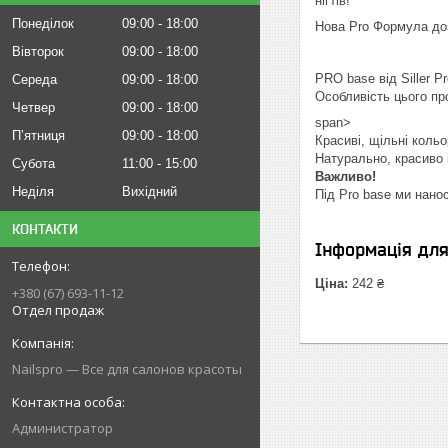
нігтів!
Понеділок
09:00
18:00
Нова Pro Формула доз
Вівторок
09:00
18:00
PRO base від Siller P
Середа
09:00
18:00
Особливість цього про
Четвер
09:00
18:00
span>
Пʼятниця
09:00
18:00
Красиві, щільні коль
Натурально, красиво 
Субота
11:00
15:00
Важливо!
Неділя
Вихідний
Під Pro base ми нано
КОНТАКТИ
Інформація дл
Ціна:
242 ₴
+380 (67) 693-11-12
Отдел продаж
Nailspro — Все для салонов красоты
Администратор