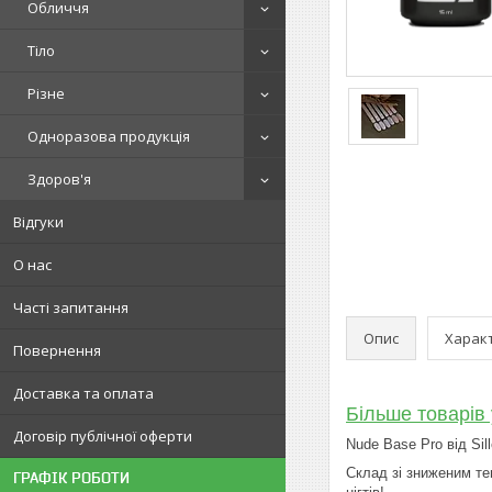
Обличчя
Тіло
Різне
Одноразова продукція
Здоров'я
Відгуки
О нас
Часті запитання
Опис
Харак
Повернення
Доставка та оплата
Більше товарів 
Договір публічної оферти
Nude Base Pro від Si
Склад зі зниженим те
ГРАФІК РОБОТИ