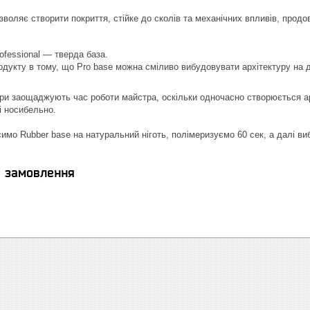
воляє створити покриття, стійке до сколів та механічних впливів, продо
rofessional — тверда база.
дукту в тому, що Pro base можна сміливо вибудовувати архітектуру на до
ори заощаджують час роботи майстра, оскільки одночасно створюється ар
і носибельно.
симо Rubber base на натуральний ніготь, полімеризуємо 60 сек, а далі в
я замовлення