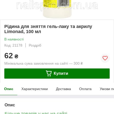
Рідина для зняття гель-лаку та акрилу
Limonad, 100 мл
В наявності
Код: 21178
Роздріб
62
₴
Мінімальна сума замовлення на сайті — 300 ₴
Купити
Опис
Характеристики
Доставка
Оплата
Умови п
Опис
Більше товарів у нас на сайті