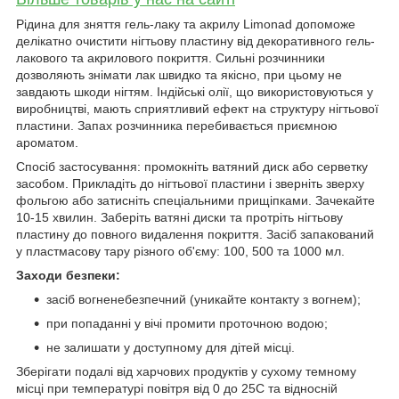
Рідина для зняття гель-лаку та акрилу Limonad допоможе
делікатно очистити нігтьову пластину від декоративного гель-
лакового та акрилового покриття. Сильні розчинники
дозволяють знімати лак швидко та якісно, при цьому не
завдають шкоди нігтям. Індійські олії, що використовуються у
виробництві, мають сприятливий ефект на структуру нігтьової
пластини. Запах розчинника перебивається приємною
ароматом.
Спосіб застосування: промокніть ватяний диск або серветку
засобом. Прикладіть до нігтьової пластини і зверніть зверху
фольгою або затисніть спеціальними прищіпками. Зачекайте
10-15 хвилин. Заберіть ватяні диски та протріть нігтьову
пластину до повного видалення покриття. Засіб запакований
у пластмасову тару різного об'єму: 100, 500 та 1000 мл.
Заходи безпеки:
засіб вогненебезпечний (уникайте контакту з вогнем);
при попаданні у вічі промити проточною водою;
не залишати у доступному для дітей місці.
Зберігати подалі від харчових продуктів у сухому темному
місці при температурі повітря від 0 до 25С та відносній