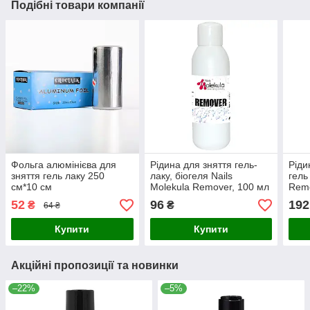
Подібні товари компанії
Фольга алюмінієва для
Рідина для зняття гель-
Ріди
зняття гель лаку 250
лаку, біогеля Nails
гель
см*10 см
Molekula Remover, 100 мл
Remo
Gel,
52
96
192
₴
₴
64 ₴
Купити
Купити
Акційні пропозиції та новинки
–22%
–5%