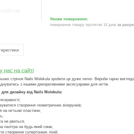
повернення товару протягом 14 днів
за раху
теристики
у нас на сайті
ьних стрічок Nails Molekula зробити це дуже легко. Вироби гарно вигляда
єднуватись з іншими декоративними аксесуарами для нігтів.
 для дизайну від Nails Molekula:
яскравості;
уватися створення геометричних візерунків;
я на нігтьові пластини;
ть;
та не рветься;
ва палітра на будь-який смак;
те створення супертонких ліній;