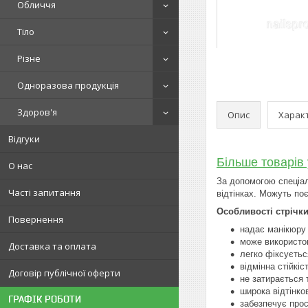
Обличчя
Тіло
Різне
Одноразова продукція
Здоров'я
Опис
Харак
Відгуки
Більше товарів 
О нас
За допомогою спеціал
Часті запитання
відтінках. Можуть по
Особливості стрічки
Повернення
надає манікюру 
може використов
Доставка та оплата
легко фіксуєтьс
відмінна стійкіс
Договір публічної оферти
не затирається 
широка відтінко
ГРАФІК РОБОТИ
забезпечує прос