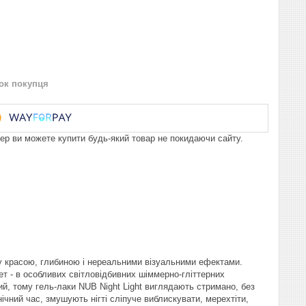
нок покупця
пер ви можете купити будь-який товар не покидаючи сайту.
яву красою, глибиною і нереальними візуальними ефектами.
ет - в особливих світловідбивних шіммерно-гліттерних
ний, тому гель-лаки NUB Night Light виглядають стримано, без
ічний час, змушують нігті сліпуче виблискувати, мерехтіти,