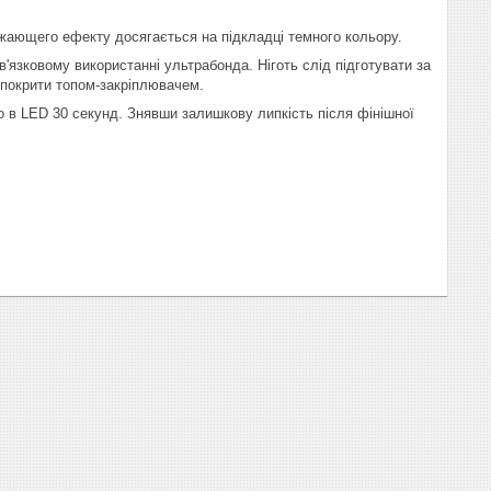
жающего ефекту досягається на підкладці темного кольору.
язковому використанні ультрабонда. Ніготь слід підготувати за
 покрити топом-закріплювачем.
о в LED 30 секунд. Знявши залишкову липкість після фінішної