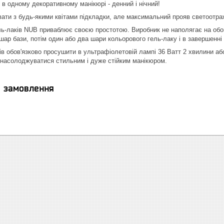
 в одному декоративному манікюрі - денний і нічний!
ти з будь-якими квітами підкладки, але максимальний прояв светоотра
ль-лаків NUB приваблює своєю простотою. Виробник не наполягає на обов'
шар бази, потім один або два шари кольорового гель-лаку і в завершенні
ів обов'язково просушити в ультрафіолетовій лампі 36 Ватт 2 хвилини аб
 насолоджуватися стильним і дуже стійким манікюром.
я замовлення