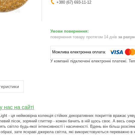
+380 (67) 693-11-12
повернення товару протягом 14 днів
за раху
У компанії підключені електронні платежі. Те
теристики
у нас на сайті
Light - ця неймовірна колекція стійких декоративних покриттів вражає у
евий пісок, зоряний глиттер - кожен бачить в ній щось своє. А весь секр
ть світло будь-якої інтенсивності і насиченості. Вдень він більш розсія
образі, зате яскраві джерела світла, які використовуються переважно в н