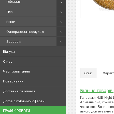
Обличчя
Тіло
Різне
Одноразова продукція
Здоров'я
Відгуки
О нас
Часті запитання
Опис
Харак
Повернення
Більше товарів 
Доставка та оплата
Гель-лаки NUB Night 
Договір публічної оферти
Алмазна пил, криштал
частинках. Вони ловля
ГРАФІК РОБОТИ
явного домінування в 