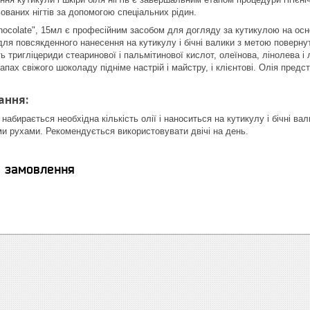
ованих нігтів за допомогою спеціальних рідин.
hocolate", 15мл є професійним засобом для догляду за кутикулою на осно
ля повсякденного нанесення на кутикулу і бічні валики з метою повернут
 тригліцериди стеаринової і пальмітинової кислот, олеїнова, лінолева і
пах свіжого шоколаду підніме настрій і майстру, і клієнтові. Олія предс
ання:
абирається необхідна кількість олії і наноситься на кутикулу і бічні ва
ми рухами. Рекомендується використовувати двічі на день.
я замовлення