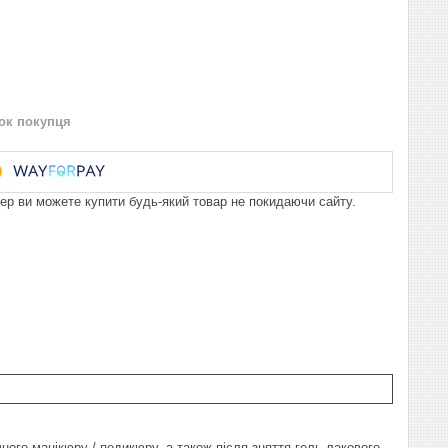
нок покупця
пер ви можете купити будь-який товар не покидаючи сайту.
чного манікюру / педикюру, а також після зняття гель-лакового