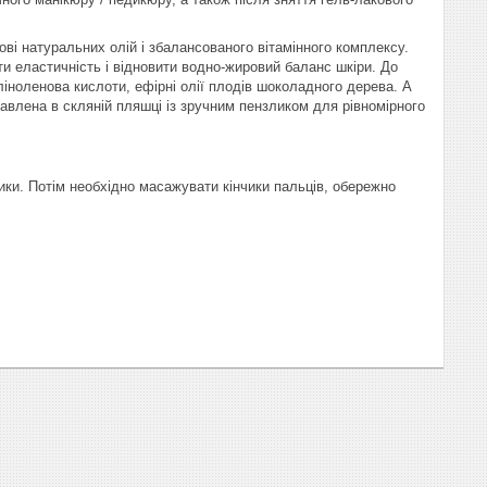
ві натуральних олій і збалансованого вітамінного комплексу.
и еластичність і відновити водно-жировий баланс шкіри. До
 ліноленова кислоти, ефірні олії плодів шоколадного дерева. А
тавлена в скляній пляшці із зручним пензликом для рівномірного
лики. Потім необхідно масажувати кінчики пальців, обережно