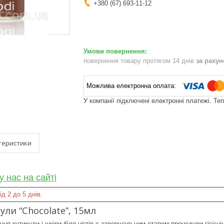
+380 (67) 693-11-12
повернення товару протягом 14 днів
за раху
У компанії підключені електронні платежі. Те
теристики
у нас на сайті
д 2 до 5 днів.
ули “Chocolate”, 15мл
я кутикули і шкіри біля нігтів є завершальним етапом процедури гігієні