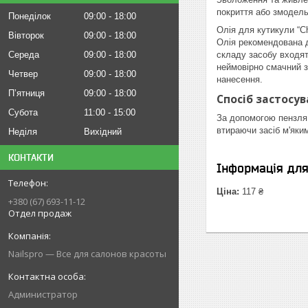
покриття або змодель
Понеділок
09:00
18:00
Олія для кутикули “C
Вівторок
09:00
18:00
Олія рекомендована д
Середа
09:00
18:00
складу засобу входять
неймовірно смачний за
Четвер
09:00
18:00
нанесення.
Пʼятниця
09:00
18:00
Спосіб застосув
Субота
11:00
15:00
За допомогою пензля н
втираючи засіб м'яки
Неділя
Вихідний
КОНТАКТИ
Інформація дл
Ціна:
117 ₴
+380 (67) 693-11-12
Отдел продаж
Nailspro — Все для салонов красоты
Администратор