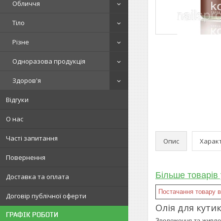
Обличчя
Тіло
Різне
Одноразова продукція
Здоров'я
Відгуки
О нас
Часті запитання
Опис
Харак
Повернення
Більше товарів 
Доставка та оплата
Постачання товару ві
Договір публічної оферти
Олія для кутик
ГРАФІК РОБОТИ
Зволоження та живленн