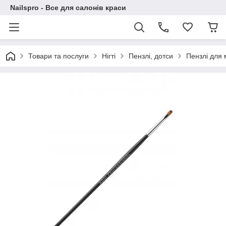
Nailspro - Все для салонів краси
Товари та послуги
Нігті
Пензлі, дотси
Пензлі для 