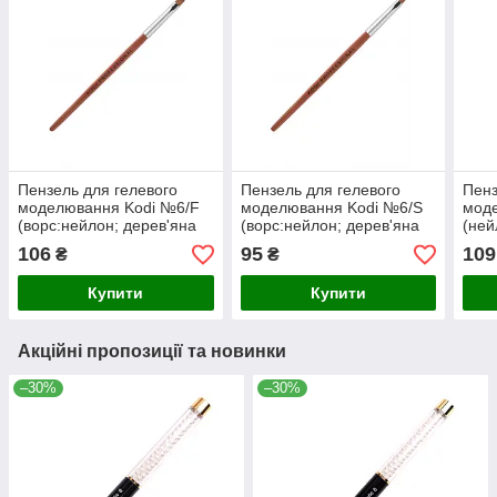
Пензель для гелевого
Пензель для гелевого
Пенз
моделювання Kodi №6/F
моделювання Kodi №6/S
мод
(ворс:нейлон; дерев'яна
(ворс:нейлон; дерев'яна
(ней
ручка)
ручка)
106
95
109
₴
₴
Купити
Купити
Акційні пропозиції та новинки
–30%
–30%