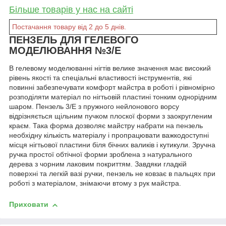
Більше товарів у нас на сайті
Постачання товару від 2 до 5 днів.
ПЕНЗЕЛЬ ДЛЯ ГЕЛЕВОГО
МОДЕЛЮВАННЯ №3/E
В гелевому моделюванні нігтів велике значення має високий
рівень якості та спеціальні властивості інструментів, які
повинні забезпечувати комфорт майстра в роботі і рівномірно
розподіляти матеріал по нігтьовій пластині тонким однорідним
шаром. Пензель 3/Е з пружного нейлонового ворсу
відрізняється щільним пучком плоскої форми з заокругленим
краєм. Така форма дозволяє майстру набрати на пензель
необхідну кількість матеріалу і пропрацювати важкодоступні
місця нігтьової пластини біля бічних валиків і кутикули. Зручна
ручка простої обтічної форми зроблена з натурального
дерева з чорним лаковим покриттям. Завдяки гладкій
поверхні та легкій вазі ручки, пензель не ковзає в пальцях при
роботі з матеріалом, знімаючи втому з рук майстра.
Приховати