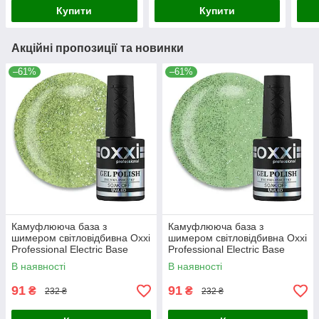
Купити
Купити
Акційні пропозиції та новинки
–61%
–61%
Камуфлююча база з
Камуфлююча база з
шимером світловідбивна Oxxi
шимером світловідбивна Oxxi
Professional Electric Base
Professional Electric Base
№03 оливково-салатовий, 10
№06 салатово-зелений, 10
В наявності
В наявності
мл
мл
91
91
₴
₴
232 ₴
232 ₴