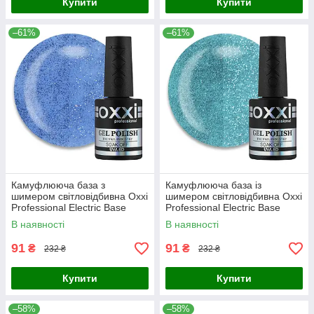
Купити
Купити
–61%
–61%
Камуфлююча база з
Камуфлююча база із
шимером світловідбивна Oxxi
шимером світловідбивна Oxxi
Professional Electric Base
Professional Electric Base
№05 морський синій, 10 мл
№02 зелена бірюза, 10 мл
В наявності
В наявності
91
91
₴
₴
232 ₴
232 ₴
Купити
Купити
–58%
–58%