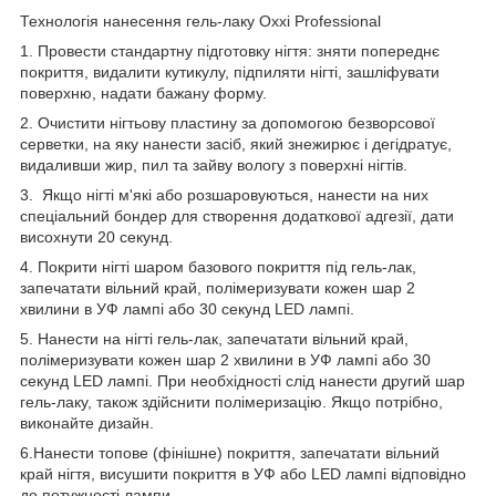
Технологія нанесення гель-лаку Oxxi Professional
1. Провести стандартну підготовку нігтя: зняти попереднє
покриття, видалити кутикулу, підпиляти нігті, зашліфувати
поверхню, надати бажану форму.
2. Очистити нігтьову пластину за допомогою безворсової
серветки, на яку нанести засіб, який знежирює і дегідратує,
видаливши жир, пил та зайву вологу з поверхні нігтів.
3. Якщо нігті м'які або розшаровуються, нанести на них
спеціальний бондер для створення додаткової адгезії, дати
висохнути 20 секунд.
4. Покрити нігті шаром базового покриття під гель-лак,
запечатати вільний край, полімеризувати кожен шар 2
хвилини в УФ лампі або 30 секунд LED лампі.
5. Нанести на нігті гель-лак, запечатати вільний край,
полімеризувати кожен шар 2 хвилини в УФ лампі або 30
секунд LED лампі. При необхідності слід нанести другий шар
гель-лаку, також здійснити полімеризацію. Якщо потрібно,
виконайте дизайн.
6.Нанести топове (фінішне) покриття, запечатати вільний
край нігтя, висушити покриття в УФ або LED лампі відповідно
до потужності лампи.