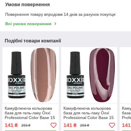
Умови повернення
Повернення товару впродовж 14 днів за рахунок покупця
Всі умови повернення
Подібні товари компанії
Камуфлююча кольорова
Камуфлююча кольорова
Кам
база для гель-лаку Oxxi
база для гель-лаку Oxxi
база
Professional Color Base 15
Professional Color Base 15
Prof
мл № 23
мл № 11
мл 
141
141
141
₴
₴
293 ₴
293 ₴