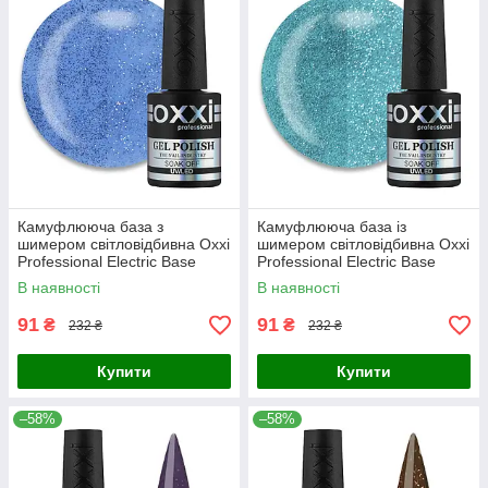
Камуфлююча база з
Камуфлююча база із
шимером світловідбивна Oxxi
шимером світловідбивна Oxxi
Professional Electric Base
Professional Electric Base
№05 морський синій, 10 мл
№02 зелена бірюза, 10 мл
В наявності
В наявності
91
91
₴
₴
232 ₴
232 ₴
Купити
Купити
–58%
–58%