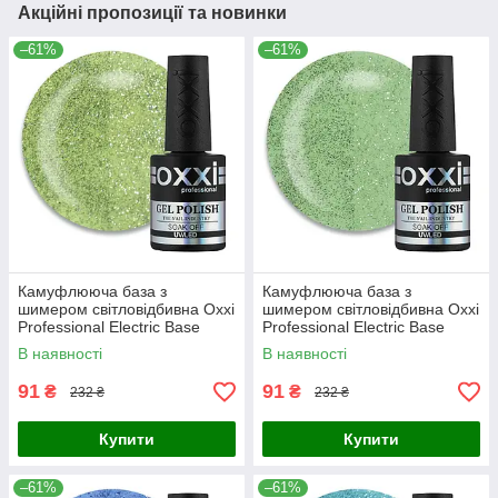
Акційні пропозиції та новинки
–61%
–61%
Камуфлююча база з
Камуфлююча база з
шимером світловідбивна Oxxi
шимером світловідбивна Oxxi
Professional Electric Base
Professional Electric Base
№03 оливково-салатовий, 10
№06 салатово-зелений, 10
В наявності
В наявності
мл
мл
91
91
₴
₴
232 ₴
232 ₴
Купити
Купити
–61%
–61%