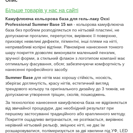
Опис
Більше товарів у нас на сайті
Камуфлююча кольорова база для гель-лаку Oxxi
Professional Summer Base 15 мл
- кольорова камуфлююча
база без проблем розподіляється по нігтьовій пластині, не
допускаючи прогалин, перепусток, вирівнює її поверхню,
приховує невеликі дефекти, пігментні, інші плями на нігті,
непривабливі колірні відтінки. Рівномірне нанесення тонкого
шару покриття дозволяє виконувати маленький пензлик,
зручної форми, а стильний флакон з логотипом компанії має
оптимальну фасування, обсяг, забезпечуючи комфортність у
нанесенні професійного засобу.
Summer Base
для нігтів має хорошу стійкість, носкість,
зберігає доглянутість, красу нігтів, естетичний вигляд
трендового кольору та оригінального дизайну до 3 тижнів, не
допускаючи утворення тріщин, сколів, пошкоджень.
За технологією нанесення камуфлююча база не відрізняється
від звичайної процедури, дає необхідний результат при
першому застосуванні традиційного або краплинного методу.
Покриття ощадливо витрачається, не розтікається, вирівнює
нерівний нігтьовий рельєф, зміцнює нігті, не дає їм
розшаровуватися, полімеризується за дві хвилини під УФ, LED