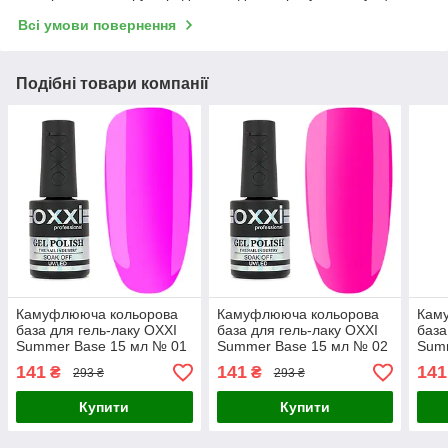
Всі умови повернення
Подібні товари компанії
Камуфлююча кольорова
Камуфлююча кольорова
Кам
база для гель-лаку OXXI
база для гель-лаку OXXI
база
Summer Base 15 мл № 01
Summer Base 15 мл № 02
Sum
141
141
141
₴
₴
293 ₴
293 ₴
Купити
Купити