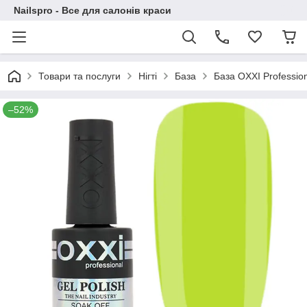
Nailspro - Все для салонів краси
Товари та послуги
Нігті
База
База OXXI Professio
–52%