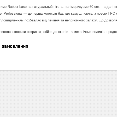
симо Rubber base на натуральний ніготь, полімеризуємо 60 сек. , а далі
ller Professional — це перша колекція баз, що камуфлюють, з новою ПР
пловиділенням позбавляє від печіння та неприємного запаху, що дозвол
воляє створити покриття, стійке до сколів та механічних впливів, продо
я замовлення