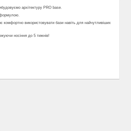
 вибудовуємо архітектуру PRO base.
О формулою.
яє комфортно використовувати бази навіть для найчутливіших
вжуючи носіння до 5 тижнів!