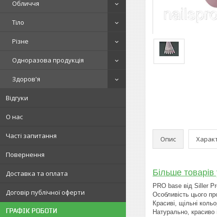
Обличчя
Тіло
Різне
Одноразова продукція
Здоров'я
Відгуки
О нас
Часті запитання
Опис
Харак
Повернення
Більше товарів 
Доставка та оплата
PRO base від Siller Pr
Договір публічної оферти
Особливість цього про
Красиві, щільні кольо
ГРАФІК РОБОТИ
Натурально, красиво 