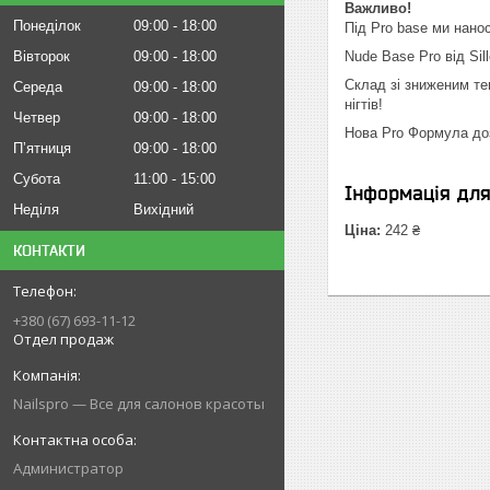
Важливо!
Понеділок
09:00
18:00
Під Pro base ми нано
Вівторок
09:00
18:00
Nude Base Pro від Si
Склад зі зниженим те
Середа
09:00
18:00
нігтів!
Четвер
09:00
18:00
Нова Pro Формула доз
Пʼятниця
09:00
18:00
Субота
11:00
15:00
Інформація дл
Неділя
Вихідний
Ціна:
242 ₴
КОНТАКТИ
+380 (67) 693-11-12
Отдел продаж
Nailspro — Все для салонов красоты
Администратор