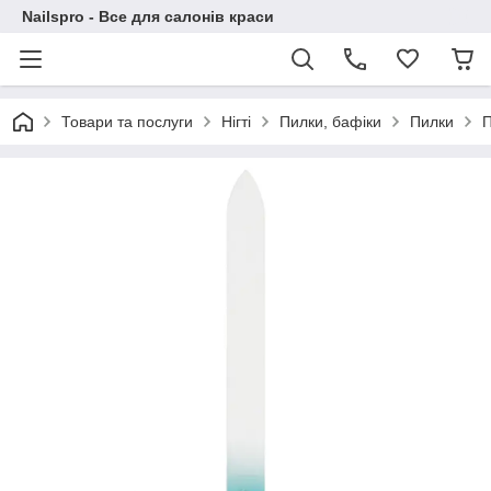
Nailspro - Все для салонів краси
Товари та послуги
Нігті
Пилки, бафіки
Пилки
П