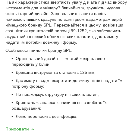
На які характеристики звертають увагу дівчата під час вибору
інструментів для манікюру? Звичайно ж, зручність, чудова
якість і гарний дизайн. Задовольнить запити навіть
найвимогливіших красунь по всім трьом параметрам виріб
німецького бренду SPL. Переконайтеся в цьому, довіривши
свої нігтики кришталевій пилочці 99-1252, яка забезпечить
акуратний і швидкий обпил нігтєвих пластин, дасть змогу
надати їм потрібні довжину і форму.
Особливості пилочки бренду SPL:
Оригінальний дизайн — жовтий колір плавно
переходить у білий;
Довжина інструмента становить 125 мм;
Дає змогу швидко вкоротити довжину нігтів і надати їм
потрібну форму;
Не пошкоджує структуру нігтєвих пластин;
Кришталь «запаює» кінчики нігтів, запобігає їх
розшарування;
Легко переносить дезінфекцію.
Приховати