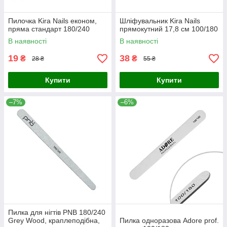
Пилочка Kira Nails економ,
Шліфувальник Kira Nails
пряма стандарт 180/240
прямокутний 17,8 см 100/180
В наявності
В наявності
19
38
₴
₴
28 ₴
55 ₴
Купити
Купити
–7%
–6%
Пилка для нігтів PNB 180/240
Grey Wood, краплеподібна,
Пилка одноразова Adore prof.