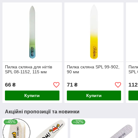
Пилка скляна для нігтів
Пилка скляна SPL 99-902,
Пилк
SPL 08-1152, 115 мм
90 мм
SPL 
66
71
112
₴
₴
Купити
Купити
Акційні пропозиції та новинки
–45%
–32%