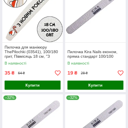
Пилочка для манікюру
ThePilochki (03541), 100/180
Пилочка Kira Nails економ,
грит, Півмісяць 18 см, "З
пряма стандарт 100/100
Новим Роком"
В наявності
В наявності
35
19
₴
₴
64 ₴
28 ₴
Купити
Купити
–32%
–32%