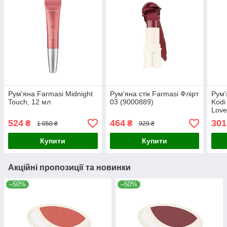
Рум'яна Farmasi Midnight
Рум'яна стік Farmasi Флірт
Рум'
Touch, 12 мл
03 (9000889)
Kodi
Love
524
464
301
₴
₴
1 050 ₴
929 ₴
Купити
Купити
Акційні пропозиції та новинки
–50%
–50%