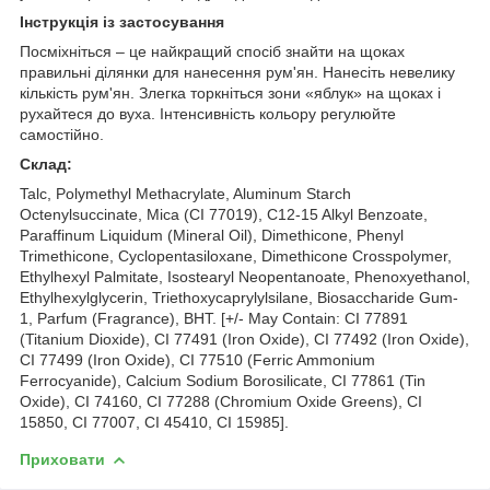
Інструкція із застосування
Посміхніться – це найкращий спосіб знайти на щоках
правильні ділянки для нанесення рум'ян. Нанесіть невелику
кількість рум'ян. Злегка торкніться зони «яблук» на щоках і
рухайтеся до вуха. Інтенсивність кольору регулюйте
самостійно.
Склад:
Talc, Polymethyl Methacrylate, Aluminum Starch
Octenylsuccinate, Mica (CI 77019), C12-15 Alkyl Benzoate,
Paraffinum Liquidum (Mineral Oil), Dimethicone, Phenyl
Trimethicone, Cyclopentasiloxane, Dimethicone Crosspolymer,
Ethylhexyl Palmitate, Isostearyl Neopentanoate, Phenoxyethanol,
Ethylhexylglycerin, Triethoxycaprylylsilane, Biosaccharide Gum-
1, Parfum (Fragrance), BHT. [+/- May Contain: CI 77891
(Titanium Dioxide), CI 77491 (Iron Oxide), CI 77492 (Iron Oxide),
CI 77499 (Iron Oxide), CI 77510 (Ferric Ammonium
Ferrocyanide), Calcium Sodium Borosilicate, CI 77861 (Tin
Oxide), CI 74160, CI 77288 (Chromium Oxide Greens), CI
15850, CI 77007, CI 45410, CI 15985].
Приховати