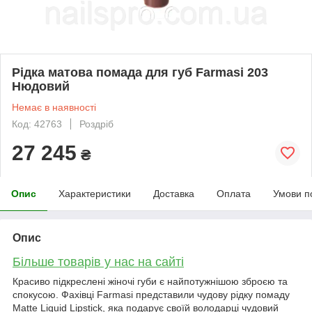
Рідка матова помада для губ Farmasi 203
Нюдовий
Немає в наявності
Код: 42763
Роздріб
27 245
₴
Опис
Характеристики
Доставка
Оплата
Умови п
Опис
Більше товарів у нас на сайті
Красиво підкреслені жіночі губи є найпотужнішою зброєю та
спокусою. Фахівці Farmasi представили чудову рідку помаду
Matte Liquid Lipstick, яка подарує своїй володарці чудовий