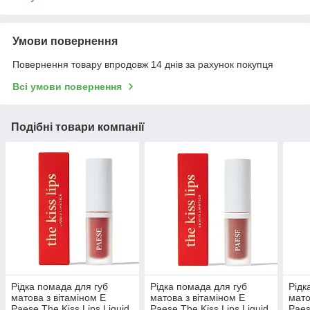
Умови повернення
Повернення товару впродовж 14 днів за рахунок покупця
Всі умови повернення
Подібні товари компанії
Рідка помада для губ
Рідка помада для губ
Рідк
матова з вітаміном Е
матова з вітаміном Е
мато
Paese The Kiss Lips Liquid
Paese The Kiss Lips Liquid
Paes