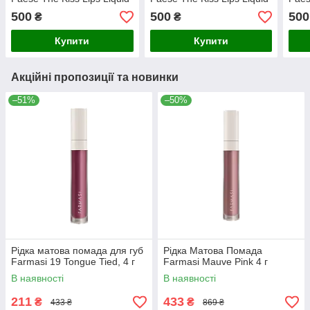
Lipstick 02 nude coral, 3.4
Lipstick 01 nude beige, 3.4
Lipst
500
500
500
₴
₴
мл
мл
мл
Купити
Купити
Акційні пропозиції та новинки
–51%
–50%
Рідка матова помада для губ
Рідка Матова Помада
Farmasi 19 Tongue Tied, 4 г
Farmasi Mauve Pink 4 г
В наявності
В наявності
211
433
₴
₴
433 ₴
869 ₴