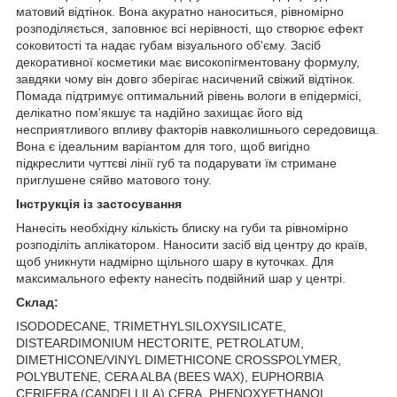
матовий відтінок. Вона акуратно наноситься, рівномірно
розподіляється, заповнює всі нерівності, що створює ефект
соковитості та надає губам візуального об'єму. Засіб
декоративної косметики має високопігментовану формулу,
завдяки чому він довго зберігає насичений свіжий відтінок.
Помада підтримує оптимальний рівень вологи в епідермісі,
делікатно пом'якшує та надійно захищає його від
несприятливого впливу факторів навколишнього середовища.
Вона є ідеальним варіантом для того, щоб вигідно
підкреслити чуттєві лінії губ та подарувати їм стримане
приглушене сяйво матового тону.
Інструкція із застосування
Нанесіть необхідну кількість блиску на губи та рівномірно
розподіліть аплікатором. Наносити засіб від центру до країв,
щоб уникнути надмірно щільного шару в куточках. Для
максимального ефекту нанесіть подвійний шар у центрі.
Склад:
ISODODECANE, TRIMETHYLSILOXYSILICATE,
DISTEARDIMONIUM HECTORITE, PETROLATUM,
DIMETHICONE/VINYL DIMETHICONE CROSSPOLYMER,
POLYBUTENE, CERA ALBA (BEES WAX), EUPHORBIA
CERIFERA (CANDELLILA) CERA, PHENOXYETHANOL,