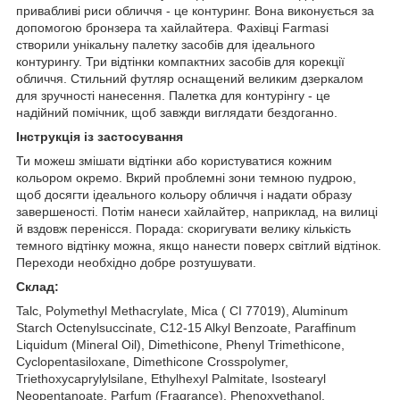
привабливі риси обличчя - це контуринг. Вона виконується за
допомогою бронзера та хайлайтера. Фахівці Farmasi
створили унікальну палетку засобів для ідеального
контурингу. Три відтінки компактних засобів для корекції
обличчя. Стильний футляр оснащений великим дзеркалом
для зручності нанесення. Палетка для контурінгу - це
надійний помічник, щоб завжди виглядати бездоганно.
Інструкція із застосування
Ти можеш змішати відтінки або користуватися кожним
кольором окремо. Вкрий проблемні зони темною пудрою,
щоб досягти ідеального кольору обличчя і надати образу
завершеності. Потім нанеси хайлайтер, наприклад, на вилиці
й вздовж перенісся. Порада: скоригувати велику кількість
темного відтінку можна, якщо нанести поверх світлий відтінок.
Переходи необхідно добре розтушувати.
Склад:
Talc, Polymethyl Methacrylate, Mica ( CI 77019), Aluminum
Starch Octenylsuccinate, C12-15 Alkyl Benzoate, Paraffinum
Liquidum (Mineral Oil), Dimethicone, Phenyl Trimethicone,
Cyclopentasiloxane, Dimethicone Crosspolymer,
Triethoxycaprylylsilane, Ethylhexyl Palmitate, Isostearyl
Neopentanoate, Parfum (Fragrance), Phenoxyethanol,