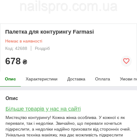
Палетка для контурингу Farmasi
Немає в наявності
Код: 42688
Роздріб
678
₴
Опис
Характеристики
Доставка
Оплата
Умови п
Опис
Більше товарів у нас на сайті
Мистецтво контурингу! Кожна жінка особлива. У кожної є як
переваги, так і недоліки. Звичайно, що переваги хочеться
підкреслити, а недоліки надійно приховати від сторонніх очей.
Унікальна техніка макіяжу, яка дає можливість підкреслити