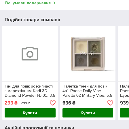
Всі умови повернення
Подібні товари компанії
Тіні для повік розсипчасті
Палетка тіней для повік
Пале
з мерехтінням Kodi 3D
4в1 Paese Daily Vibe
Paes
Diamond Powder № 01, 3.5
Palette 02 Military Vibe, 5.5
Eyes
г
г
293
636
939
₴
₴
299 ₴
Купити
Купити
Акційні пропозиції та новинки