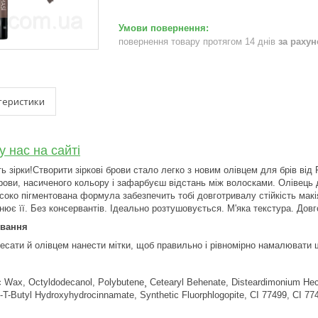
повернення товару протягом 14 днів
за раху
теристики
у нас на сайті
ь зірки!Створити зіркові брови стало легко з новим олівцем для брів ві
ови, насиченого кольору і зафарбуєш відстань між волосками. Олівець д
исоко пігментована формула забезпечить тобі довготривалу стійкість мак
нює її. Без консервантів. Ідеально розтушовується. М'яка текстура. Довг
ування
есати й олівцем нанести мітки, щоб правильно і рівномірно намалювати
c Wax, Octyldodecanol, Polybutene¸ Cetearyl Behenate, Disteardimonium Hect
Di-T-Butyl Hydroxyhydrocinnamate, Synthetic Fluorphlogopite, CI 77499, CI 77