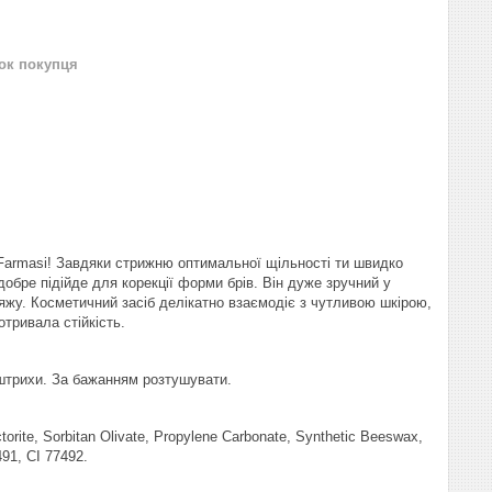
нок покупця
д Farmasi! Завдяки стрижню оптимальної щільності ти швидко
обре підійде для корекції форми брів. Він дуже зручний у
іяжу. Косметичний засіб делікатно взаємодіє з чутливою шкірою,
отривала стійкість.
 штрихи. За бажанням розтушувати.
orite, Sorbitan Olivate, Propylene Carbonate, Synthetic Beeswax,
491, CI 77492.