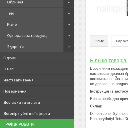
Обличчя
Тіло
Різне
Одноразова продукція
Опис
Харак
Здоров'я
Відгуки
Більше товарів 
О нас
Брови яким позаздрят
намалюєш ідеальні бр
використанні. Його в
Часті запитання
не дряпає і не подраз
Повернення
Інструкція із застос
Брови необхідно прич
Доставка та оплата
Склад:
Договір публічної оферти
Dimethicone, Syntheti
Pentaerythrityl Tetra-
ГРАФІК РОБОТИ