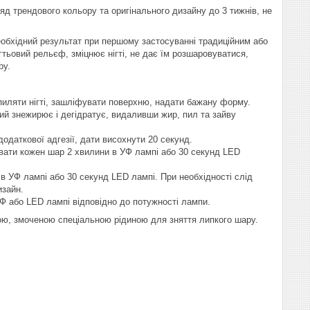
гляд трендового кольору та оригінального дизайну до 3 тижнів, не
еобхідний результат при першому застосуванні традиційним або
тьовий рельєф, зміцнює нігті, не дає їм розшаровуватися,
ру.
дпиляти нігті, зашліфувати поверхню, надати бажану форму.
кий знежирює і дегідратує, видаливши жир, пил та зайву
одаткової адгезії, дати висохнути 20 секунд.
зувати кожен шар 2 хвилини в УФ лампі або 30 секунд LED
 в УФ лампі або 30 секунд LED лампі. При необхідності слід
изайн.
УФ або LED лампі відповідно до потужності лампи.
ю, змоченою спеціальною рідиною для зняття липкого шару.