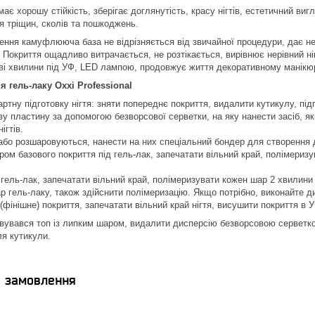
має хорошу стійкість, зберігає доглянутість, красу нігтів, естетичний ви
 тріщин, сколів та пошкоджень.
ення камуфлююча база не відрізняється від звичайної процедури, дає н
Покриття ощадливо витрачається, не розтікається, вирівнює нерівний ніг
ві хвилини під УФ, LED лампою, продовжує життя декоративному манікю
я гель-лаку Oxxi Professional
ртну підготовку нігтя: зняти попереднє покриття, видалити кутикулу, пі
ву пластину за допомогою безворсової серветки, на яку нанести засіб, я
ігтів.
і або розшаровуються, нанести на них спеціальний бондер для створення д
аром базового покриття під гель-лак, запечатати вільний край, полімери
і гель-лак, запечатати вільний край, полімеризувати кожен шар 2 хвилини
р гель-лаку, також здійснити полімеризацію. Якщо потрібно, виконайте д
(фінішне) покриття, запечатати вільний край нігтя, висушити покриття в 
вувався топ із липким шаром, видалити дисперсію безворсовою серветко
я кутикули.
я замовлення