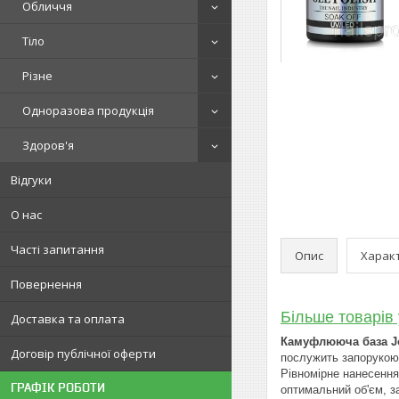
Обличчя
Тіло
Різне
Одноразова продукція
Здоров'я
Відгуки
О нас
Часті запитання
Опис
Харак
Повернення
Більше товарів 
Доставка та оплата
Камуфлююча база Jol
Договір публічної оферти
послужить запорукою 
Рівномірне нанесення
ГРАФІК РОБОТИ
оптимальний об'єм, з