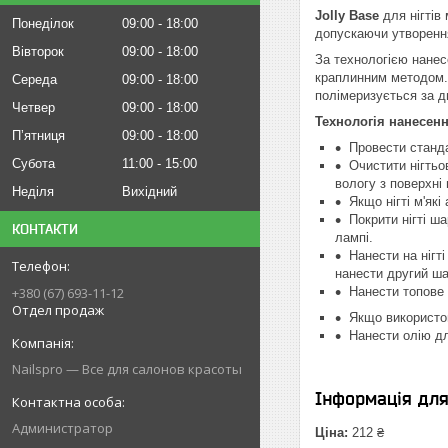
Jolly Base
для нігтів 
Понеділок
09:00
18:00
допускаючи утворення
Вівторок
09:00
18:00
За технологією нанес
краплинним методом. 
Середа
09:00
18:00
полімеризується за д
Четвер
09:00
18:00
Технологія нанесенн
Пʼятниця
09:00
18:00
Провести станда
Субота
11:00
15:00
Очистити нігтьо
вологу з поверхні н
Неділя
Вихідний
Якщо нігті м'як
Покрити нігті ш
КОНТАКТИ
лампі.
Нанести на нігт
нанести другий ша
Нанести топове 
+380 (67) 693-11-12
Отдел продаж
Якщо використо
Нанести олію дл
Nailspro — Все для салонов красоты
Інформація дл
Администратор
Ціна:
212 ₴