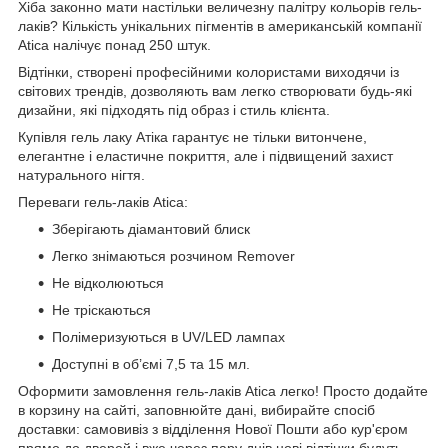
Хіба законно мати настільки величезну палітру кольорів гель-
лаків? Кількість унікальних пігментів в американській компанії
Atica налічує понад 250 штук.
Відтінки, створені професійними колористами виходячи із
світових трендів, дозволяють вам легко створювати будь-які
дизайни, які підходять під образ і стиль клієнта.
Купівля гель лаку Атіка гарантує не тільки витончене,
елегантне і еластичне покриття, але і підвищений захист
натурального нігтя.
Переваги гель-лаків Atica:
Зберігають діамантовий блиск
Легко знімаються розчином Remover
Не відколюються
Не тріскаються
Полімеризуються в UV/LED лампах
Доступні в об’ємі 7,5 та 15 мл.
Оформити замовлення гель-лаків Atica легко! Просто додайте
в корзину на сайті, заповнюйте дані, вибирайте спосіб
доставки: самовивіз з відділення Нової Пошти або кур'єром
прямо до дверей і вже через пару днів нові відтінки будуть