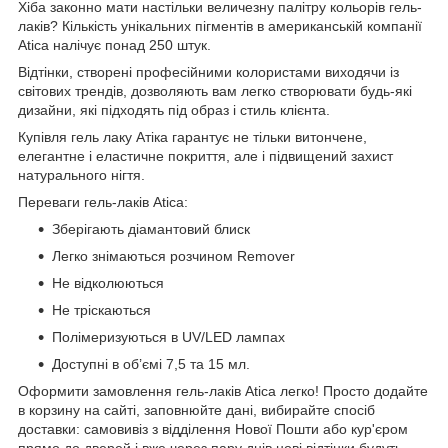
Хіба законно мати настільки величезну палітру кольорів гель-
лаків? Кількість унікальних пігментів в американській компанії
Atica налічує понад 250 штук.
Відтінки, створені професійними колористами виходячи із
світових трендів, дозволяють вам легко створювати будь-які
дизайни, які підходять під образ і стиль клієнта.
Купівля гель лаку Атіка гарантує не тільки витончене,
елегантне і еластичне покриття, але і підвищений захист
натурального нігтя.
Переваги гель-лаків Atica:
Зберігають діамантовий блиск
Легко знімаються розчином Remover
Не відколюються
Не тріскаються
Полімеризуються в UV/LED лампах
Доступні в об’ємі 7,5 та 15 мл.
Оформити замовлення гель-лаків Atica легко! Просто додайте
в корзину на сайті, заповнюйте дані, вибирайте спосіб
доставки: самовивіз з відділення Нової Пошти або кур'єром
прямо до дверей і вже через пару днів нові відтінки будуть