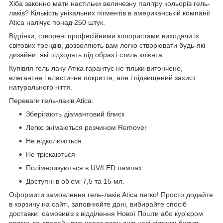
Хіба законно мати настільки величезну палітру кольорів гель-
лаків? Кількість унікальних пігментів в американській компанії
Atica налічує понад 250 штук.
Відтінки, створені професійними колористами виходячи із
світових трендів, дозволяють вам легко створювати будь-які
дизайни, які підходять під образ і стиль клієнта.
Купівля гель лаку Атіка гарантує не тільки витончене,
елегантне і еластичне покриття, але і підвищений захист
натурального нігтя.
Переваги гель-лаків Atica:
Зберігають діамантовий блиск
Легко знімаються розчином Remover
Не відколюються
Не тріскаються
Полімеризуються в UV/LED лампах
Доступні в об’ємі 7,5 та 15 мл.
Оформити замовлення гель-лаків Atica легко! Просто додайте
в корзину на сайті, заповнюйте дані, вибирайте спосіб
доставки: самовивіз з відділення Нової Пошти або кур'єром
прямо до дверей і вже через пару днів нові відтінки будуть