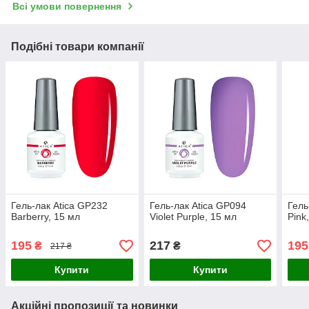
Всі умови повернення
Подібні товари компанії
Гель-лак Atica GP232
Гель-лак Atica GP094
Гель
Barberry, 15 мл
Violet Purple, 15 мл
Pink
195
217
195
₴
₴
217 ₴
Купити
Купити
Акційні пропозиції та новинки