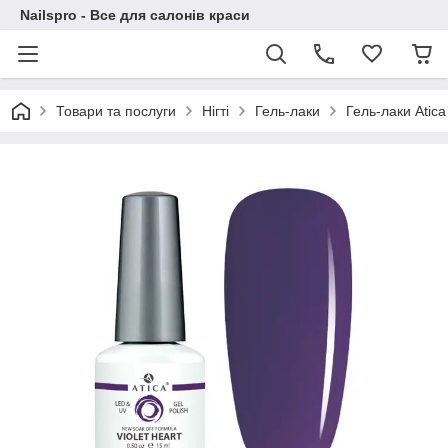
Nailspro - Все для салонів краси
Товари та послуги
Нігті
Гель-лаки
Гель-лаки Atica