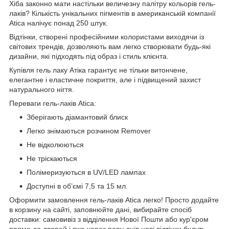
Хіба законно мати настільки величезну палітру кольорів гель-
лаків? Кількість унікальних пігментів в американській компанії
Atica налічує понад 250 штук.
Відтінки, створені професійними колористами виходячи із
світових трендів, дозволяють вам легко створювати будь-які
дизайни, які підходять під образ і стиль клієнта.
Купівля гель лаку Атіка гарантує не тільки витончене,
елегантне і еластичне покриття, але і підвищений захист
натурального нігтя.
Переваги гель-лаків Atica:
Зберігають діамантовий блиск
Легко знімаються розчином Remover
Не відколюються
Не тріскаються
Полімеризуються в UV/LED лампах
Доступні в об’ємі 7,5 та 15 мл.
Оформити замовлення гель-лаків Atica легко! Просто додайте
в корзину на сайті, заповнюйте дані, вибирайте спосіб
доставки: самовивіз з відділення Нової Пошти або кур'єром
прямо до дверей і вже через пару днів нові відтінки будуть