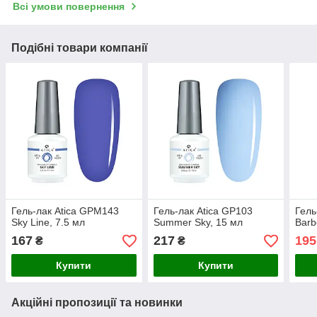
Всі умови повернення
Подібні товари компанії
Гель-лак Atica GPM143
Гель-лак Atica GP103
Гель
Sky Line, 7.5 мл
Summer Sky, 15 мл
Barb
167
217
195
₴
₴
Купити
Купити
Акційні пропозиції та новинки