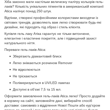
Хіба законно мати настільки величезну палітру кольорів гель-
лаків? Кількість унікальних пігментів в американській компанії
Atica налічує понад 250 штук.
Відтінки, створені професійними колористами виходячи із
світових трендів, дозволяють вам легко створювати будь-які
дизайни, які підходять під образ і стиль клієнта.
Купівля гель лаку Атіка гарантує не тільки витончене,
елегантне і еластичне покриття, але і підвищений захист
натурального нігтя.
Переваги гель-лаків Atica:
Зберігають діамантовий блиск
Легко знімаються розчином Remover
Не відколюються
Не тріскаються
Полімеризуються в UV/LED лампах
Доступні в об’ємі 7,5 та 15 мл.
Оформити замовлення гель-лаків Atica легко! Просто додайте
в корзину на сайті, заповнюйте дані, вибирайте спосіб
доставки: самовивіз з відділення Нової Пошти або кур'єром
прямо до дверей і вже через пару днів нові відтінки будуть