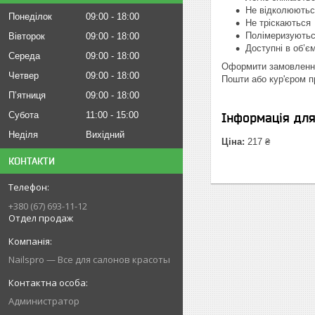
Не відколюютьс
Понеділок
09:00
18:00
Не тріскаються
Полімеризуютьс
Вівторок
09:00
18:00
Доступні в об’єм
Середа
09:00
18:00
Оформити замовлення 
Четвер
09:00
18:00
Пошти або кур'єром пр
Пʼятниця
09:00
18:00
Субота
11:00
15:00
Інформація дл
Неділя
Вихідний
Ціна:
217 ₴
КОНТАКТИ
+380 (67) 693-11-12
Отдел продаж
Nailspro — Все для салонов красоты
Администратор