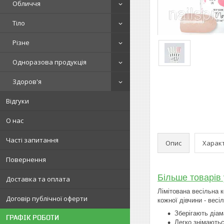
Обличчя
Тіло
Різне
Одноразова продукція
Здоров'я
Відгуки
О нас
Часті запитання
Опис
Харак
Повернення
Більше товарів 
Доставка та оплата
Лімітована весільна 
Договір публічної оферти
кожної дівчини - весіл
Зберігають діам
ГРАФІК РОБОТИ
Легко знімають