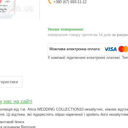
+380 (67) 693-11-12
повернення товару протягом 14 днів
за раху
У компанії підключені електронні платежі. Те
теристики
у нас на сайті
колекція від т.м. Atica WEDDING COLLECTION10 незабутніх, ніжних відтінк
ля. Ці відтінки, які підкреслять образ нареченої і зробить його незабутнім
антовий блиск
ся розчином Remover