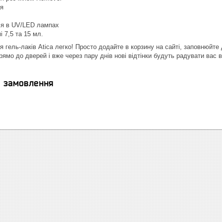
я
я в UV/LED лампах
і 7,5 та 15 мл.
гель-лаків Atica легко! Просто додайте в корзину на сайті, заповнюйте д
ямо до дверей і вже через пару днів нові відтінки будуть радувати вас в
я замовлення