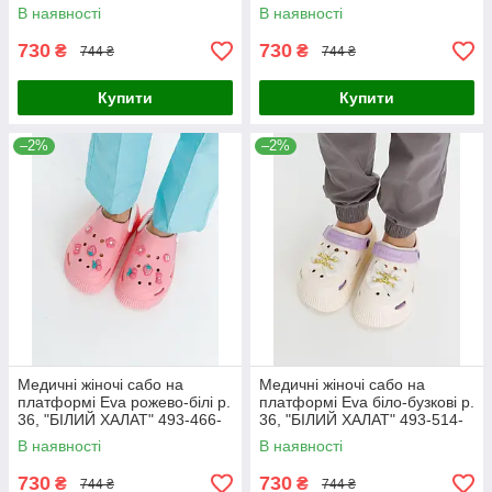
929
В наявності
В наявності
730
730
₴
₴
744 ₴
744 ₴
Купити
Купити
–2%
–2%
Медичні жіночі сабо на
Медичні жіночі сабо на
платформі Eva рожево-білі р.
платформі Eva біло-бузкові р.
36, "БІЛИЙ ХАЛАТ" 493-466-
36, "БІЛИЙ ХАЛАТ" 493-514-
929
929
В наявності
В наявності
730
730
₴
₴
744 ₴
744 ₴