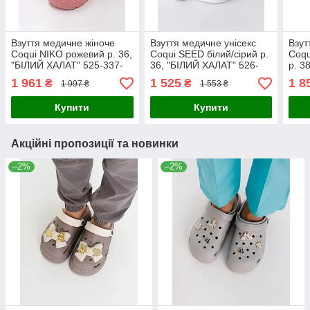
Взуття медичне жіноче
Взуття медичне унісекс
Взут
Coqui NIKO рожевий р. 36,
Coqui SEED білий/сірий р.
Coqu
"БІЛИЙ ХАЛАТ" 525-337-
36, "БІЛИЙ ХАЛАТ" 526-
р. 3
864
476-929
466-
1 961
1 525
1 8
₴
₴
1 997 ₴
1 553 ₴
Купити
Купити
Акційні пропозиції та новинки
–2%
–2%