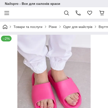
Nailspro - Все для салонів краси
Товари та послуги
Різне
Одяг для майстрів
Взутт
–2%