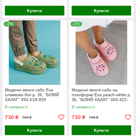
Купити
Купити
–2%
–2%
Медичні жіночі сабо Eva
Медичні жіночі сабо на
оливково-білі р. 36, "БІЛИЙ
платформі Eva peach-white р.
ХАЛАТ" 493-518-929
36, "БІЛИЙ ХАЛАТ" 493-422-
929
В наявності
В наявності
730
730
₴
₴
744 ₴
744 ₴
Купити
Купити