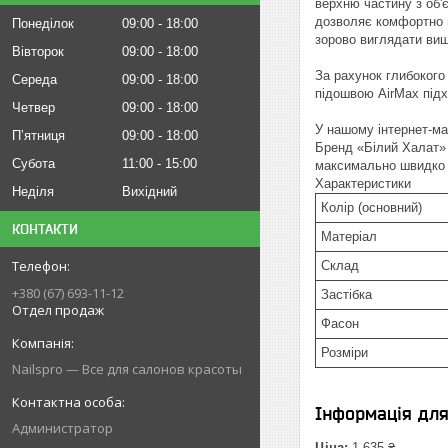
верхню частину з об'
дозволяє комфортно п
Понеділок
09:00
18:00
зорово виглядати вищ
Вівторок
09:00
18:00
За рахунок глибокого 
Середа
09:00
18:00
підошвою AirMax підх
Четвер
09:00
18:00
У нашому інтернет-ма
Пʼятниця
09:00
18:00
Бренд «Білий Халат» 
Субота
11:00
15:00
максимально швидко 
Характеристики
Неділя
Вихідний
Колір (основний)
КОНТАКТИ
Матеріал
Склад
+380 (67) 693-11-12
Застібка
Отдел продаж
Фасон
Розміри
Nailspro — Все для салонов красоты
Інформація дл
Администратор
Ціна:
1 635 ₴