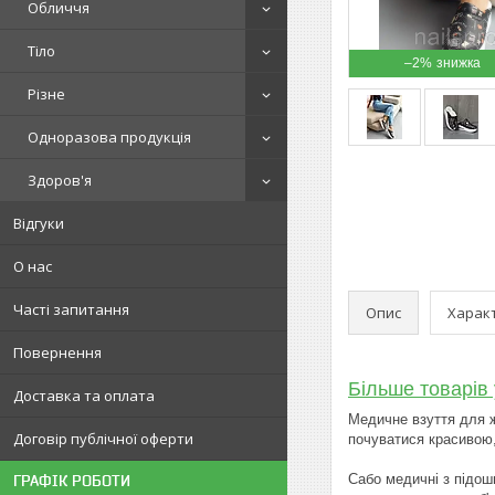
Обличчя
Тіло
–2%
Різне
Одноразова продукція
Здоров'я
Відгуки
О нас
Часті запитання
Опис
Харак
Повернення
Більше товарів 
Доставка та оплата
Медичне взуття для ж
Договір публічної оферти
почуватися красивою,
Сабо медичні з підош
ГРАФІК РОБОТИ