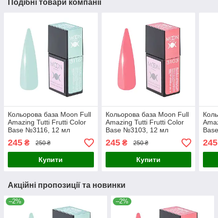
Подібні товари компанії
Кольорова база Moon Full
Кольорова база Moon Full
Коль
Amazing Tutti Frutti Color
Amazing Tutti Frutti Color
Amaz
Base №3116, 12 мл
Base №3103, 12 мл
Base
245
245
245
₴
₴
250 ₴
250 ₴
Купити
Купити
Акційні пропозиції та новинки
–2%
–2%