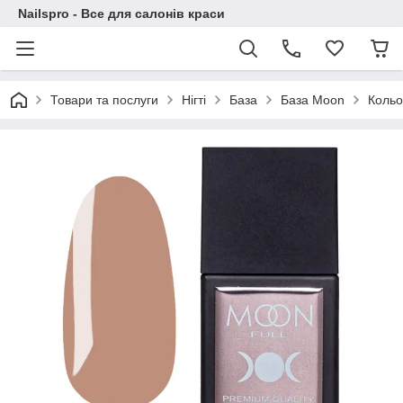
Nailspro - Все для салонів краси
Товари та послуги
Нігті
База
База Moon
Кольо