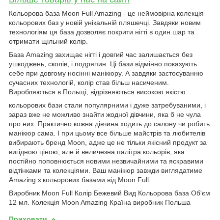
Кольорова база Moon Full Amazing - це неймовірна колекція
кольорових баз у новій унікальній пляшечці. Завдяки новим
технологіям ця база дозволяє покрити нігті в один шар та
отримати щільний колір.
База Amazing захищає нігті і довгий час залишається без
ушкоджень, сколів, і подряпин. Ці бази відмінно показують
себе при довгому носінні манікюру. А завдяки застосуванню
сучасних технологій, колір став більш насиченим.
Виробляються в Польщі, відрізняються високою якістю.
кольорових бази стали популярними і дуже затребуваними, і
зараз вже не можливо знайти жодної дівчини, яка б не чула
про них. Практично кожна дівчина ходить до салону чи робить
манікюр сама. І при цьому все більше майстрів та любителів
вибирають бренд Moon, адже це не тільки якісний продукт за
вигідною ціною, але й величезна палітра кольорів, яка
постійно поповнюється новими незвичайними та яскравими
відтінками та колекціями. Ваш манікюр завжди виглядатиме
Amazing з кольорових базами від Moon Full.
Виробник Moon Full Колір Бежевий Вид Кольорова база Об'єм
12 мл. Колекція Moon Amazing Країна виробник Польша
Приховати