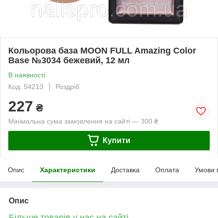
Кольорова база MOON FULL Amazing Color
Base №3034 бежевий, 12 мл
В наявності
Код: 54213
Роздріб
227
₴
Мінімальна сума замовлення на сайті — 300 ₴
Купити
Опис
Характеристики
Доставка
Оплата
Умови 
Опис
Більше товарів у нас на сайті