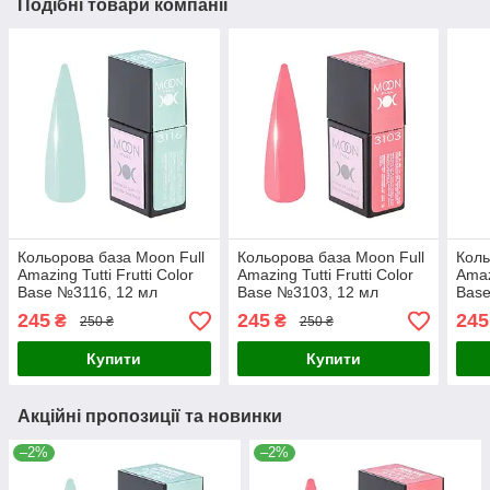
Подібні товари компанії
Кольорова база Moon Full
Кольорова база Moon Full
Коль
Amazing Tutti Frutti Color
Amazing Tutti Frutti Color
Amaz
Base №3116, 12 мл
Base №3103, 12 мл
Base
245
245
245
₴
₴
250 ₴
250 ₴
Купити
Купити
Акційні пропозиції та новинки
–2%
–2%