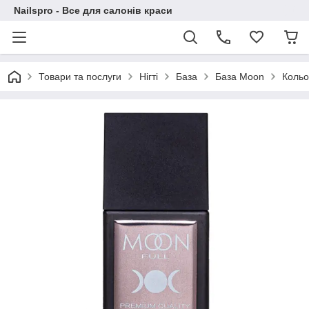
Nailspro - Все для салонів краси
Товари та послуги
Нігті
База
База Moon
Кольо