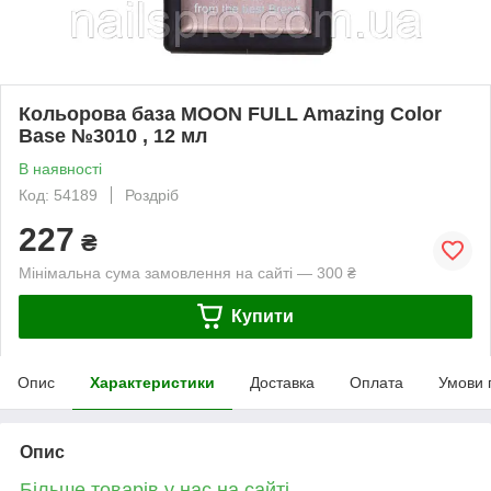
Кольорова база MOON FULL Amazing Color
Base №3010 , 12 мл
В наявності
Код: 54189
Роздріб
227
₴
Мінімальна сума замовлення на сайті — 300 ₴
Купити
Опис
Характеристики
Доставка
Оплата
Умови 
Опис
Більше товарів у нас на сайті