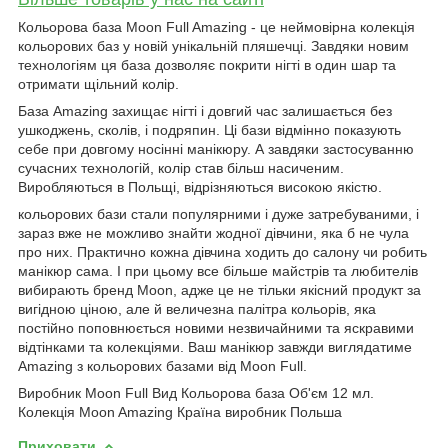
Кольорова база Moon Full Amazing - це неймовірна колекція
кольорових баз у новій унікальній пляшечці. Завдяки новим
технологіям ця база дозволяє покрити нігті в один шар та
отримати щільний колір.
База Amazing захищає нігті і довгий час залишається без
ушкоджень, сколів, і подряпин. Ці бази відмінно показують
себе при довгому носінні манікюру. А завдяки застосуванню
сучасних технологій, колір став більш насиченим.
Виробляються в Польщі, відрізняються високою якістю.
кольорових бази стали популярними і дуже затребуваними, і
зараз вже не можливо знайти жодної дівчини, яка б не чула
про них. Практично кожна дівчина ходить до салону чи робить
манікюр сама. І при цьому все більше майстрів та любителів
вибирають бренд Moon, адже це не тільки якісний продукт за
вигідною ціною, але й величезна палітра кольорів, яка
постійно поповнюється новими незвичайними та яскравими
відтінками та колекціями. Ваш манікюр завжди виглядатиме
Amazing з кольорових базами від Moon Full.
Виробник Moon Full Вид Кольорова база Об'єм 12 мл.
Колекція Moon Amazing Країна виробник Польша
Приховати