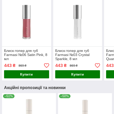
Блиск-топер для губ
Блиск-топер для губ
Блис
Farmasi №06 Satin Pink, 8
Farmasi №03 Crystal
Farm
мл
Sparkle, 8 мл
Quar
443
443
443
₴
₴
869 ₴
869 ₴
Купити
Купити
Акційні пропозиції та новинки
–51%
–50%