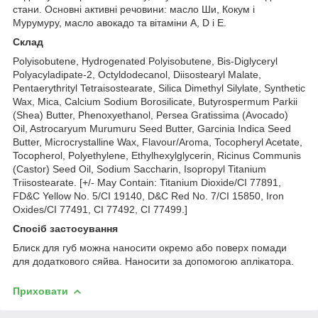
стани. Основні активні речовини: масло Ши, Кокум і
Мурумуру, масло авокадо та вітаміни A, D і E.
Склад
Polyisobutene, Hydrogenated Polyisobutene, Bis-Diglyceryl
Polyacyladipate-2, Octyldodecanol, Diisostearyl Malate,
Pentaerythrityl Tetraisostearate, Silica Dimethyl Silylate, Synthetic
Wax, Mica, Calcium Sodium Borosilicate, Butyrospermum Parkii
(Shea) Butter, Phenoxyethanol, Persea Gratissima (Avocado)
Oil, Astrocaryum Murumuru Seed Butter, Garcinia Indica Seed
Butter, Microcrystalline Wax, Flavour/Aroma, Tocopheryl Acetate,
Tocopherol, Polyethylene, Ethylhexylglycerin, Ricinus Communis
(Castor) Seed Oil, Sodium Saccharin, Isopropyl Titanium
Triisostearate. [+/- May Contain: Titanium Dioxide/CI 77891,
FD&C Yellow No. 5/CI 19140, D&C Red No. 7/CI 15850, Iron
Oxides/CI 77491, CI 77492, CI 77499.]
Спосіб застосування
Блиск для губ можна наносити окремо або поверх помади
для додаткового сяйва. Наносити за допомогою аплікатора.
Приховати