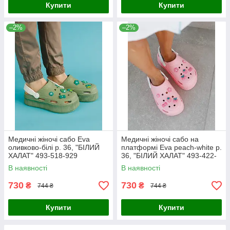
Купити
Купити
–2%
–2%
Медичні жіночі сабо Eva
Медичні жіночі сабо на
оливково-білі р. 36, "БІЛИЙ
платформі Eva peach-white р.
ХАЛАТ" 493-518-929
36, "БІЛИЙ ХАЛАТ" 493-422-
929
В наявності
В наявності
730
730
₴
₴
744 ₴
744 ₴
Купити
Купити