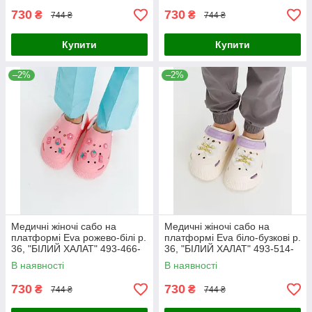
730
730
₴
₴
744 ₴
744 ₴
Купити
Купити
–2%
–2%
Медичні жіночі сабо на
Медичні жіночі сабо на
платформі Eva рожево-білі р.
платформі Eva біло-бузкові р.
36, "БІЛИЙ ХАЛАТ" 493-466-
36, "БІЛИЙ ХАЛАТ" 493-514-
929
929
В наявності
В наявності
730
730
₴
₴
744 ₴
744 ₴