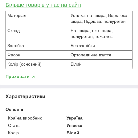
Більше товарів у нас на сайті
Матеріал
Устілка: нат.шкіра, Верх: еко-
шкіра; Підошва: поліуретан
Склад
Нат.шкіра; еко-шкіра,
поліуретан, текстиль
Застібка
Без застібки
Фасон
Ортопедичне взуття
Колір (основний)
Білий
Приховати
Характеристики
Основні
Країна виробник
Україна
Стать
Унісекс
Колір
Білий