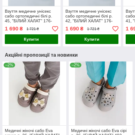
Взуття медичне унісекс
Взуття медичне унісекс
Взут
сабо ортопедичні білі р.
сабо ортопедичні білі р.
сабо
45, "БІЛИЙ ХАЛАТ" 176-
42, "БІЛИЙ ХАЛАТ" 176-
41, 
417-824
417-824
417-
1 690
1 690
1 6
₴
₴
1 721 ₴
1 721 ₴
Купити
Купити
Акційні пропозиції та новинки
–2%
–2%
Медичні жіночі сабо Eva
Медичні жіночі сабо Eva сірі