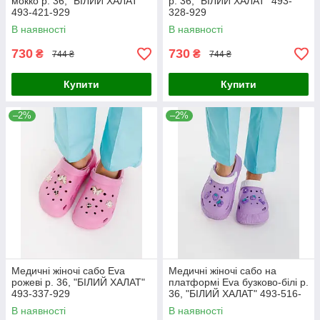
мокко р. 36, "БІЛИЙ ХАЛАТ"
р. 36, "БІЛИЙ ХАЛАТ" 493-
493-421-929
328-929
В наявності
В наявності
730
730
₴
₴
744 ₴
744 ₴
Купити
Купити
–2%
–2%
Медичні жіночі сабо Eva
Медичні жіночі сабо на
рожеві р. 36, "БІЛИЙ ХАЛАТ"
платформі Eva бузково-білі р.
493-337-929
36, "БІЛИЙ ХАЛАТ" 493-516-
929
В наявності
В наявності