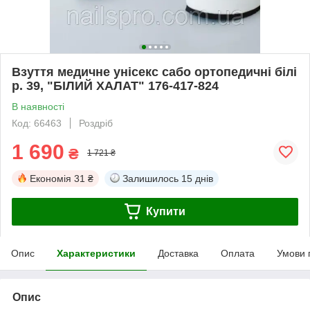
Взуття медичне унісекс сабо ортопедичні білі
р. 39, "БІЛИЙ ХАЛАТ" 176-417-824
В наявності
Код: 66463
Роздріб
1 690
₴
1 721 ₴
Економія
31 ₴
Залишилось
15 днів
Купити
Опис
Характеристики
Доставка
Оплата
Умови 
Опис