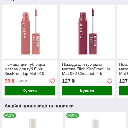
Помада для губ рідка
Помада для губ рідка
Пома
матова для губ Elixir
матова Elixir KissProof Lip
мато
KissProof Lip Mat 010
Mat 028 Chestnut, 4.5 г
Mat 
Speckletone Wine, 4.5 г
96
127
127
₴
₴
127 ₴
Купити
Купити
Акційні пропозиції та новинки
–51%
–50%