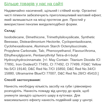
Більше товарів у нас на сайті
Надзвичайно насичений, щільний і стійкий колір. Органічні
чисті пігменти забезпечують приголомшливий матовий ефект,
який залишається на місці протягом дня. Простий у
використанні пензлик мигдалеподібної форми.
Склад:
Isododecane, Dimethicone, Trimethylsiloxysilicate, Synthetic
Beeswax, Disteardimonium Hectorite, Cyclopentasiloxane,
Cyclohexasiloxane, Aluminum Starch Octenylsuccinate,
Propylene Carbonate, Talc, Phenoxyethanol, Flavour/Aroma,
Ethylhexylglycerin, Pentaerythrityl Tetra-di-t-butyl
Hydroxyhydrocinnamate. [+/- May Contain: Titanium Dioxide /CI
77891, Iron Oxides/CI 77491, CI 77492, CI 77499, FD&C Yellow
No.5/CI 19140, D&C Red No.7/CI 15850, D&C Red No.34/CI
15880, Ultramarine Blue/CI 77007, D&C Red No.28/CI 45410.]
Спосіб застосування:
Нанесіть необхідну кількість засобу на губи і рівномірно
розподіліть. Нанесіть помаду від центру до країв, щоб
уникнути занадто щільного шару в куточках. Для
максимального ефекту нанесіть подвійний шар у центрі.