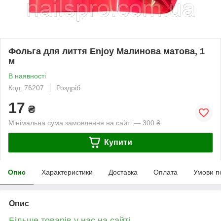
Фольга для лиття Enjoy Малинова матова, 1
м
В наявності
Код: 76207
Роздріб
17
₴
Мінімальна сума замовлення на сайті — 300 ₴
Купити
Опис
Характеристики
Доставка
Оплата
Умови п
Опис
Більше товарів у нас на сайті