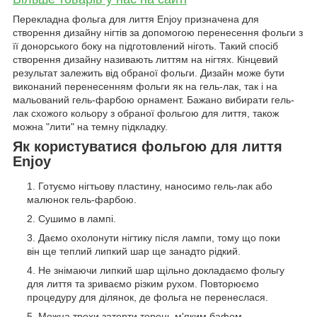
Перекладна фольга для лиття Enjoy призначена для
створення дизайну нігтів за допомогою перенесення фольги з
її донорського боку на підготовлений ніготь. Такий спосіб
створення дизайну називають литтям на нігтях. Кінцевий
результат залежить від обраної фольги. Дизайн може бути
виконаний перенесенням фольги як на гель-лак, так і на
мальований гель-фарбою орнамент. Бажано вибирати гель-
лак схожого кольору з обраної фольгою для лиття, також
можна "лити" на темну підкладку.
Як користуватися фольгою для лиття
Enjoy
Готуємо нігтьову пластину, наносимо гель-лак або
малюнок гель-фарбою.
Сушимо в лампі.
Даємо охолонути нігтику після лампи, тому що поки
він ще теплий липкий шар ще занадто рідкий.
Не знімаючи липкий шар щільно докладаємо фольгу
для лиття та зриваємо різким рухом. Повторюємо
процедуру для ділянок, де фольга не перенеслася.
Можна трохи затерти торець м'яким бафом.