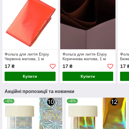
Фольга для лиття Enjoy
Фольга для лиття Enjoy
Фоль
Червона матова, 1 м
Коричнева матова, 1 м
Бежe
17
17
17
₴
₴
Купити
Купити
Акційні пропозиції та новинки
–6%
–6%