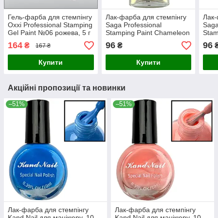
Гель-фарба для стемпінгу
Лак-фарба для стемпінгу
Лак-
Oxxi Professional Stamping
Saga Professional
Saga
Gel Paint №06 рожева, 5 г
Stamping Paint Chameleon
Stam
№03, 8 мл
164
96
96
₴
₴
167 ₴
Купити
Купити
Акційні пропозиції та новинки
–51%
–51%
Лак-фарба для стемпінгу
Лак-фарба для стемпінгу
Kand Nail для манікюру, 10
Kand Nail для манікюру, 10