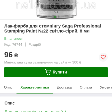
Лак-фарба для стемпінгу Saga Professional
Stamping Paint №22 світло-сірий, 8 мл
В наявності
Код: 76744
Роздріб
96
₴
Мінімальна сума замовлення на сайті — 300 ₴
Купити
Опис
Характеристики
Доставка
Оплата
Умови 
Опис
Більше товарів у нас на сайті