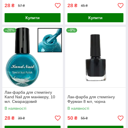
28
28
₴
₴
57 ₴
45 ₴
Купити
Купити
–28%
–9%
Лак-фарба для стемпінгу
Kand Nail для манікюру, 10
Лак-фарба для стемпінгу
мл. Смарагдовий
Фурман 8 мл, чорна
В наявності
В наявності
28
50
₴
₴
39 ₴
55 ₴