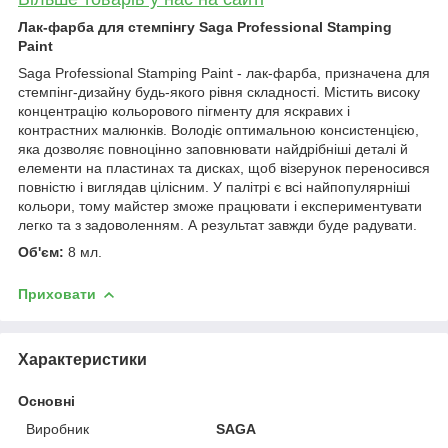
Лак-фарба для стемпінгу Saga Professional Stamping
Paint
Saga Professional Stamping Paint - лак-фарба, призначена для
стемпінг-дизайну будь-якого рівня складності. Містить високу
концентрацію кольорового пігменту для яскравих і
контрастних малюнків. Володіє оптимальною консистенцією,
яка дозволяє повноцінно заповнювати найдрібніші деталі й
елементи на пластинах та дисках, щоб візерунок переносився
повністю і виглядав цілісним. У палітрі є всі найпопулярніші
кольори, тому майстер зможе працювати і експериментувати
легко та з задоволенням. А результат завжди буде радувати.
Об'єм:
8 мл.
Приховати
Характеристики
Основні
Виробник
SAGA