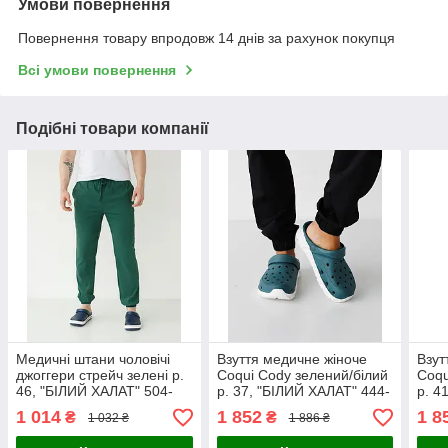
Умови повернення
Повернення товару впродовж 14 днів за рахунок покупця
Всі умови повернення
Подібні товари компанії
Медичні штани чоловічі
Взуття медичне жіноче
Взут
джоггери стрейч зелені р.
Coqui Cody зелений/білий
Coqu
46, "БІЛИЙ ХАЛАТ" 504-
р. 37, "БІЛИЙ ХАЛАТ" 444-
р. 4
350-730
350-864
466-
1 014
1 852
1 8
₴
₴
1 032 ₴
1 886 ₴