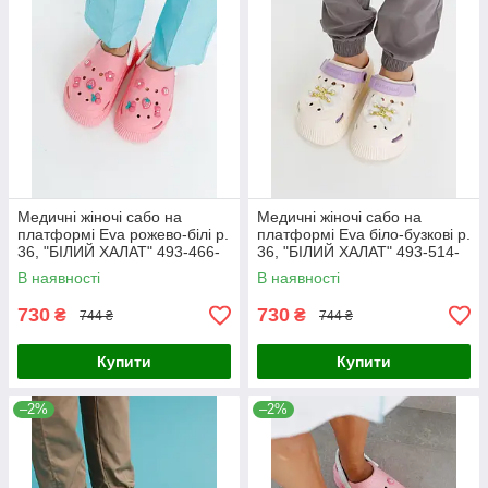
Медичні жіночі сабо на
Медичні жіночі сабо на
платформі Eva рожево-білі р.
платформі Eva біло-бузкові р.
36, "БІЛИЙ ХАЛАТ" 493-466-
36, "БІЛИЙ ХАЛАТ" 493-514-
929
929
В наявності
В наявності
730
730
₴
₴
744 ₴
744 ₴
Купити
Купити
–2%
–2%