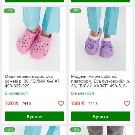
–2%
–2%
Медичні жіночі сабо Eva
Медичні жіночі сабо на
рожеві р. 36, "БІЛИЙ ХАЛАТ"
платформі Eva бузково-білі р.
493-337-929
36, "БІЛИЙ ХАЛАТ" 493-516-
929
В наявності
В наявності
730
730
₴
₴
744 ₴
744 ₴
Купити
Купити
–2%
–2%