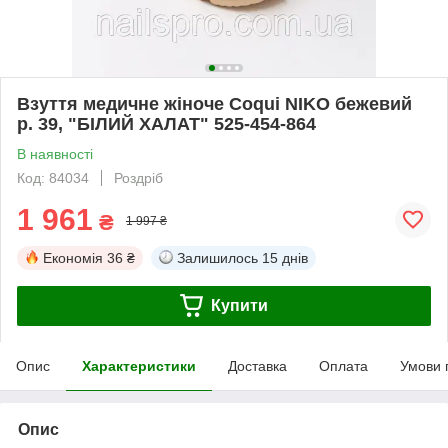
Взуття медичне жіноче Coqui NIKO бежевий
р. 39, "БІЛИЙ ХАЛАТ" 525-454-864
В наявності
Код: 84034
Роздріб
1 961
₴
1 997 ₴
Економія
36 ₴
Залишилось
15 днів
Купити
Опис
Характеристики
Доставка
Оплата
Умови 
Опис