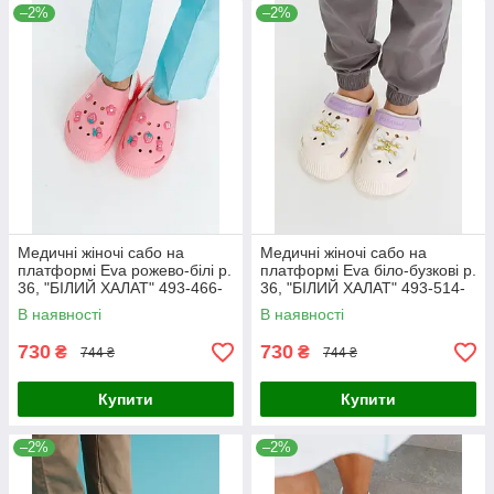
–2%
–2%
Медичні жіночі сабо на
Медичні жіночі сабо на
платформі Eva рожево-білі р.
платформі Eva біло-бузкові р.
36, "БІЛИЙ ХАЛАТ" 493-466-
36, "БІЛИЙ ХАЛАТ" 493-514-
929
929
В наявності
В наявності
730
730
₴
₴
744 ₴
744 ₴
Купити
Купити
–2%
–2%