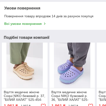
Умови повернення
Повернення товару впродовж 14 днів за рахунок покупця
Всі умови повернення
Подібні товари компанії
Взуття медичне жіноче
Взуття медичне жіноче
Взут
Coqui NIKO бежевий р. 37,
Coqui NIKO бузковий р.
Coqu
"БІЛИЙ ХАЛАТ" 525-454-
36, "БІЛИЙ ХАЛАТ" 525-
"БІЛ
864
507-864
864
1 961
1 961
1 9
₴
₴
1 997 ₴
1 997 ₴