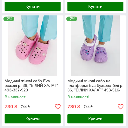
Купити
Купити
–2%
–2%
Медичні жіночі сабо Eva
Медичні жіночі сабо на
рожеві р. 36, "БІЛИЙ ХАЛАТ"
платформі Eva бузково-білі р.
493-337-929
36, "БІЛИЙ ХАЛАТ" 493-516-
929
В наявності
В наявності
730
730
₴
₴
744 ₴
744 ₴
Купити
Купити