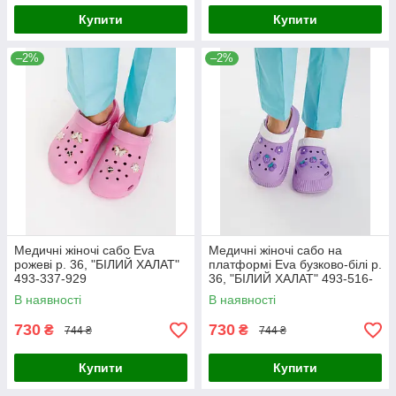
Купити
Купити
–2%
–2%
Медичні жіночі сабо Eva
Медичні жіночі сабо на
рожеві р. 36, "БІЛИЙ ХАЛАТ"
платформі Eva бузково-білі р.
493-337-929
36, "БІЛИЙ ХАЛАТ" 493-516-
929
В наявності
В наявності
730
730
₴
₴
744 ₴
744 ₴
Купити
Купити