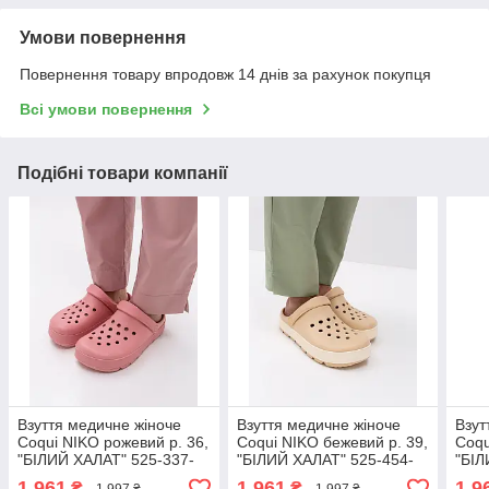
Умови повернення
Повернення товару впродовж 14 днів за рахунок покупця
Всі умови повернення
Подібні товари компанії
Взуття медичне жіноче
Взуття медичне жіноче
Взут
Coqui NIKO рожевий р. 36,
Coqui NIKO бежевий р. 39,
Coqu
"БІЛИЙ ХАЛАТ" 525-337-
"БІЛИЙ ХАЛАТ" 525-454-
"БІЛ
864
864
864
1 961
1 961
1 9
₴
₴
1 997 ₴
1 997 ₴