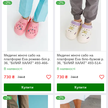
–2%
–2%
Медичні жіночі сабо на
Медичні жіночі сабо на
платформі Eva рожево-білі р.
платформі Eva біло-бузкові р.
36, "БІЛИЙ ХАЛАТ" 493-466-
36, "БІЛИЙ ХАЛАТ" 493-514-
929
929
В наявності
В наявності
730
730
₴
₴
744 ₴
744 ₴
Купити
Купити
–2%
–2%