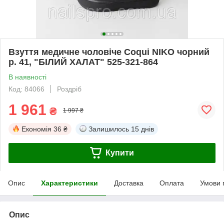
Взуття медичне чоловіче Coqui NIKO чорний
р. 41, "БІЛИЙ ХАЛАТ" 525-321-864
В наявності
Код: 84066
Роздріб
1 961
₴
1 997 ₴
Економія
36 ₴
Залишилось
15 днів
Купити
Опис
Характеристики
Доставка
Оплата
Умови 
Опис