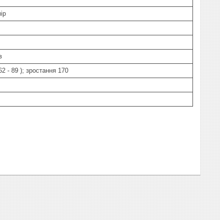
ір
в
 62 - 89 ); зростання 170