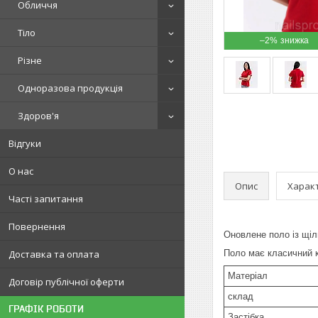
Обличчя
Тіло
–2%
Різне
Одноразова продукція
Здоров'я
Відгуки
О нас
Опис
Харак
Часті запитання
Повернення
Оновлене поло із щіл
Доставка та оплата
Поло має класичний к
Матеріал
Договір публічної оферти
склад
ГРАФІК РОБОТИ
Застібка